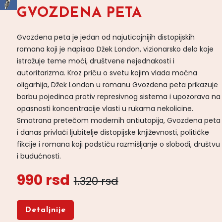
GVOZDENA PETA
Gvozdena peta je jedan od najuticajnijih distopijskih
romana koji je napisao Džek London, vizionarsko delo koje
istražuje teme moći, društvene nejednakosti i
autoritarizma. Kroz priču o svetu kojim vlada moćna
oligarhija, Džek London u romanu Gvozdena peta prikazuje
borbu pojedinca protiv represivnog sistema i upozorava na
opasnosti koncentracije vlasti u rukama nekolicine.
Smatrana pretečom modernih antiutopija, Gvozdena peta
i danas privlači ljubitelje distopijske književnosti, političke
fikcije i romana koji podstiču razmišljanje o slobodi, društvu
i budućnosti.
990 rsd
1.320 rsd
Detaljnije