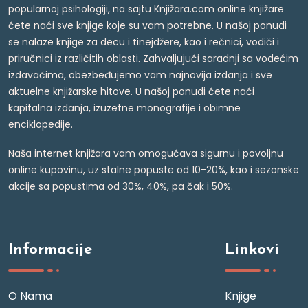
popularnoj psihologiji, na sajtu Knjižara.com online knjižare
ćete naći sve knjige koje su vam potrebne. U našoj ponudi
se nalaze knjige za decu i tinejdžere, kao i rečnici, vodiči i
priručnici iz različitih oblasti. Zahvaljujući saradnji sa vodećim
izdavačima, obezbeđujemo vam najnovija izdanja i sve
aktuelne knjižarske hitove. U našoj ponudi ćete naći
kapitalna izdanja, izuzetne monografije i obimne
enciklopedije.
Naša internet knjižara vam omogućava sigurnu i povoljnu
online kupovinu, uz stalne popuste od 10-20%, kao i sezonske
akcije sa popustima od 30%, 40%, pa čak i 50%.
Informacije
Linkovi
O Nama
Knjige