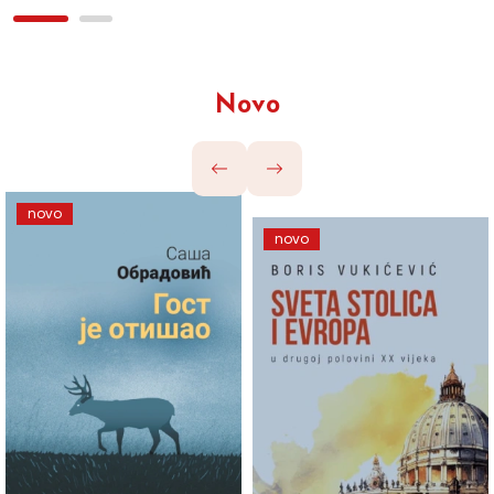
Novo
novo
novo