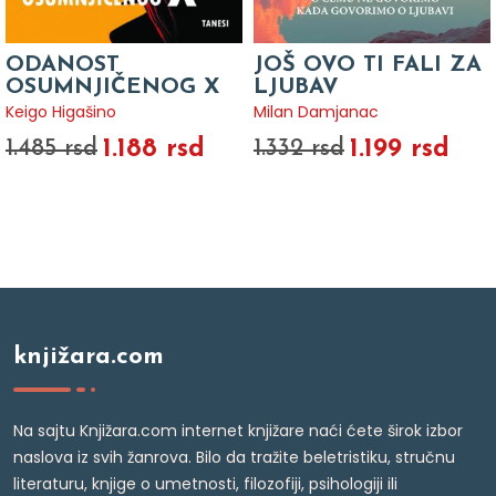
ODANOST
JOŠ OVO TI FALI ZA
OSUMNJIČENOG X
LJUBAV
Keigo Higašino
Milan Damjanac
1.188 rsd
1.199 rsd
1.485 rsd
1.332 rsd
knjižara.com
Na sajtu Knjižara.com internet knjižare naći ćete širok izbor
naslova iz svih žanrova. Bilo da tražite beletristiku, stručnu
literaturu, knjige o umetnosti, filozofiji, psihologiji ili