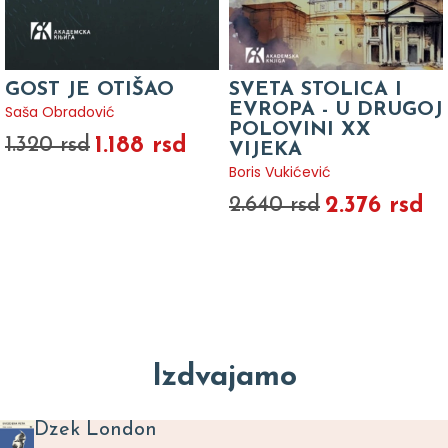
GOST JE OTIŠAO
SVETA STOLICA I
EVROPA - U DRUGOJ
Saša Obradović
POLOVINI XX
1.188 rsd
1.320 rsd
VIJEKA
Boris Vukićević
2.376 rsd
2.640 rsd
Izdvajamo
Dzek London