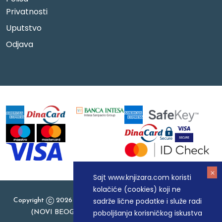
Privatnosti
Uputstvo
Odjava
Sajt www.knjizara.com koristi
kolačiće (cookies) koji ne
sadrže lične podatke i služe radi
Copyright
2026 Knjizara.com - MAKART DOO BEOGRAD
poboljšanja korisničkog iskustva
(NOVI BEOGRAD), PIB: 105184104, MB: 20337524