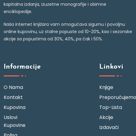
kapitalna izdanja, izuzetne monografije i obimne
enciklopedije.
Naša internet knjižara vam omogućava sigurnu i povoljnu
online kupovinu, uz stalne popuste od 10-20%, kao i sezonske
akcije sa popustima od 30%, 40%, pa čak i 50%.
Informacije
Linkovi
O Nama
Knjige
Kontakt
Preporučujem
Kupovina
Top-Lista
Uslovi
Akcije
Kupovine
Izdavači
Polisa