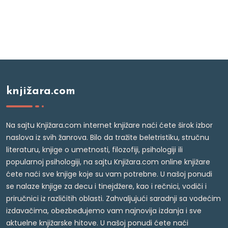
knjižara.com
Na sajtu Knjižara.com internet knjižare naći ćete širok izbor
naslova iz svih žanrova. Bilo da tražite beletristiku, stručnu
literaturu, knjige o umetnosti, filozofiji, psihologiji ili
popularnoj psihologiji, na sajtu Knjižara.com online knjižare
ćete naći sve knjige koje su vam potrebne. U našoj ponudi
se nalaze knjige za decu i tinejdžere, kao i rečnici, vodiči i
priručnici iz različitih oblasti. Zahvaljujući saradnji sa vodećim
izdavačima, obezbeđujemo vam najnovija izdanja i sve
aktuelne knjižarske hitove. U našoj ponudi ćete naći