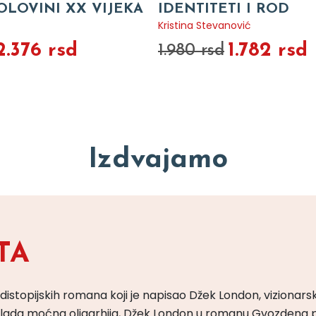
OLOVINI XX VIJEKA
IDENTITETI I ROD
Kristina Stevanović
2.376 rsd
1.782 rsd
1.980 rsd
Izdvajamo
TA
 distopijskih romana koji je napisao Džek London, vizionars
m vlada moćna oligarhija, Džek London u romanu Gvozdena 