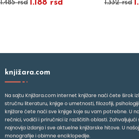
1.188 rsd
1
1.485 rsd
1.332 rsd
knjižara.com
Na sajtu Knjižara.com internet knjižare naći ćete širok izb
stručnu literaturu, knjige o umetnosti, filozofiji, psihologij
knjižare ćete naći sve knjige koje su vam potrebne. U naš
rečnici, vodiči i priručnici iz različitih oblasti. Zahval
najnovija izdanja i sve aktuelne knjižarske hitove. U našo
monografije i obimne enciklopedije.