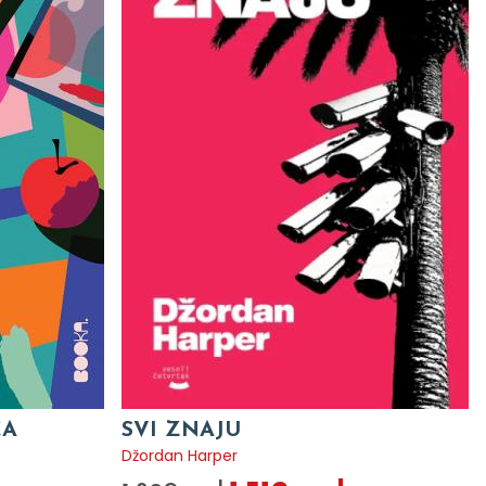
CA
SVI ZNAJU
Džordan Harper