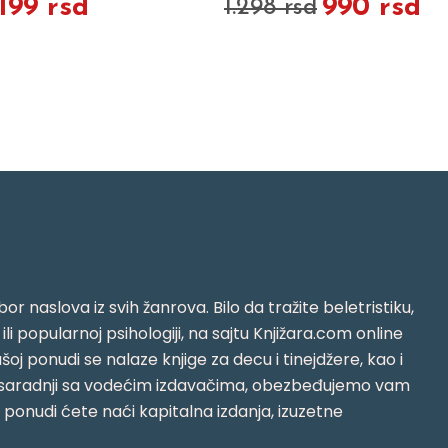
.199 rsd
990 rsd
1.298 rsd
or naslova iz svih žanrova. Bilo da tražite beletristiku,
i ili popularnoj psihologiji, na sajtu Knjižara.com online
oj ponudi se nalaze knjige za decu i tinejdžere, kao i
jujući saradnji sa vodećim izdavačima, obezbeđujemo vam
j ponudi ćete naći kapitalna izdanja, izuzetne