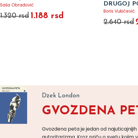
DRUGOJ P
Saša Obradović
Boris Vukićević
1.188 rsd
1.320 rsd
2.640 rsd
Dzek London
GVOZDENA PE
Gvozdena peta je jedan od najuticajnijih
autoritarizma. Kroz priču o svetu koji