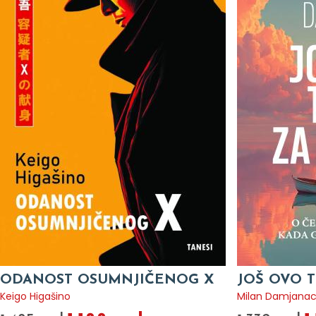
ODANOST OSUMNJIČENOG X
JOŠ OVO T
Keigo Higašino
Milan Damjana