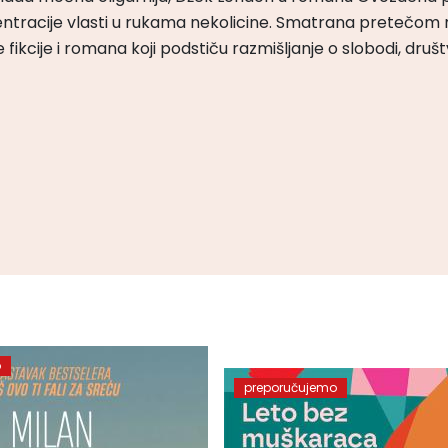
ntracije vlasti u rukama nekolicine. Smatrana pretečom m
čke fikcije i romana koji podstiču razmišljanje o slobodi, druš
o
preporučujemo