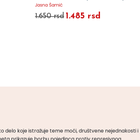
Jasna Šamić
1.485 rsd
1.650 rsd
ko delo koje istražuje teme moći, društvene nejednakosti i
peta prikazuje borbu pojedinca protiv represivnog