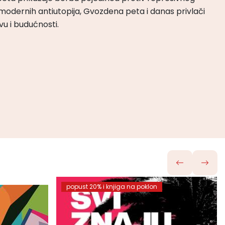
odernih antiutopija, Gvozdena peta i danas privlači
tvu i budućnosti.
popust 20% i knjiga na poklon