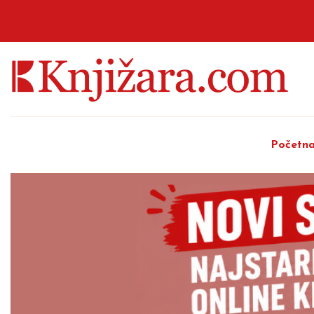
Početn