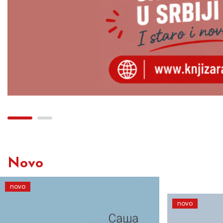
Novo
novo
novo