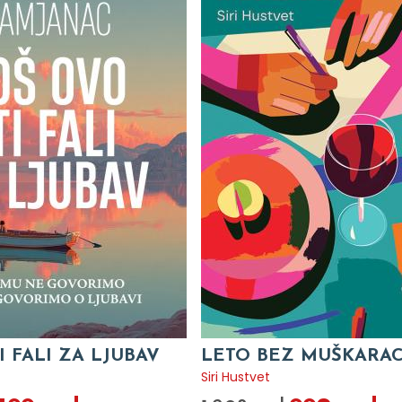
I FALI ZA LJUBAV
LETO BEZ MUŠKARA
c
Siri Hustvet