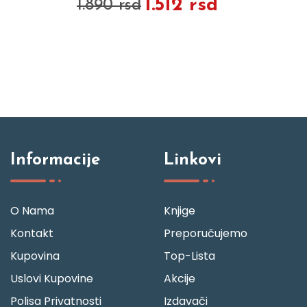
1.512 rsd
1.890 rsd
Informacije
Linkovi
O Nama
Knjige
Kontakt
Preporučujemo
Kupovina
Top-Lista
Uslovi Kupovine
Akcije
Polisa Privatnosti
Izdavači