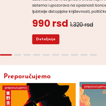
sistema i upozorava na opasnosti konce
ljubitelje distopijske književnosti, politi
990 rsd
1.320 rsd
Detaljnije
Preporučujemo
preporučujem
preporučujemo