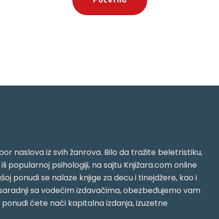
Početna
or naslova iz svih žanrova. Bilo da tražite beletristiku,
i ili popularnoj psihologiji, na sajtu Knjižara.com online
oj ponudi se nalaze knjige za decu i tinejdžere, kao i
jujući saradnji sa vodećim izdavačima, obezbeđujemo vam
j ponudi ćete naći kapitalna izdanja, izuzetne