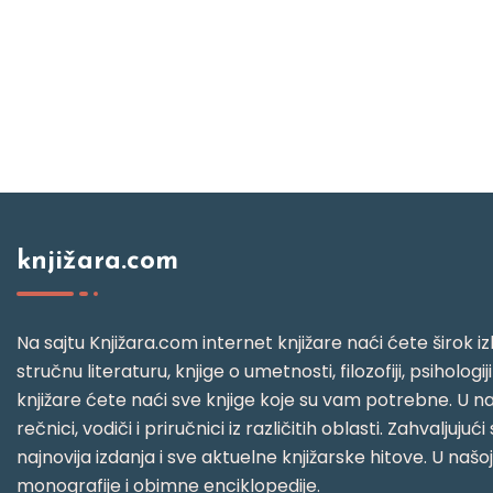
knjižara.com
Na sajtu Knjižara.com internet knjižare naći ćete širok izb
stručnu literaturu, knjige o umetnosti, filozofiji, psihologij
knjižare ćete naći sve knjige koje su vam potrebne. U naš
rečnici, vodiči i priručnici iz različitih oblasti. Zahval
najnovija izdanja i sve aktuelne knjižarske hitove. U našo
monografije i obimne enciklopedije.