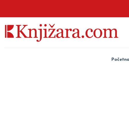
Početn