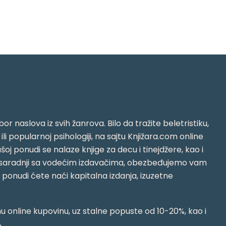
or naslova iz svih žanrova. Bilo da tražite beletristiku,
i ili popularnoj psihologiji, na sajtu Knjižara.com online
oj ponudi se nalaze knjige za decu i tinejdžere, kao i
jujući saradnji sa vodećim izdavačima, obezbeđujemo vam
j ponudi ćete naći kapitalna izdanja, izuzetne
 online kupovinu, uz stalne popuste od 10-20%, kao i
.