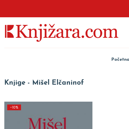
Početn
Knjige - Mišel Elčaninof
-10%