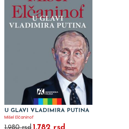
U GLAVI VLADIMIRA PUTINA
Mišel Elčaninof
1.782 rsd
1.980 rsd