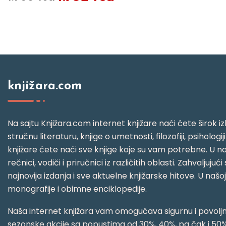
knjižara.com
Na sajtu Knjižara.com internet knjižare naći ćete širok izb
stručnu literaturu, knjige o umetnosti, filozofiji, psihologij
knjižare ćete naći sve knjige koje su vam potrebne. U naš
rečnici, vodiči i priručnici iz različitih oblasti. Zahval
najnovija izdanja i sve aktuelne knjižarske hitove. U našo
monografije i obimne enciklopedije.
Naša internet knjižara vam omogućava sigurnu i povoljnu
sezonske akcije sa popustima od 30%, 40%, pa čak i 50%