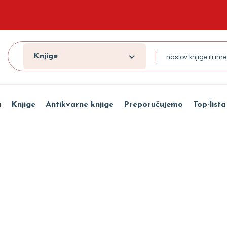
Knjige
a
Knjige
Antikvarne knjige
Preporučujemo
Top-lista