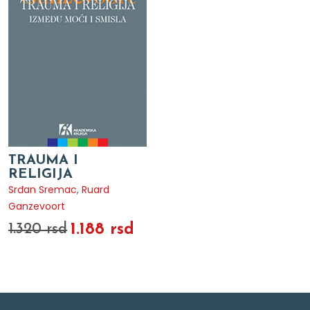
TRAUMA I
RELIGIJA
Srđan Sremac
,
Ruard
Ganzevoort
1.188 rsd
1.320 rsd