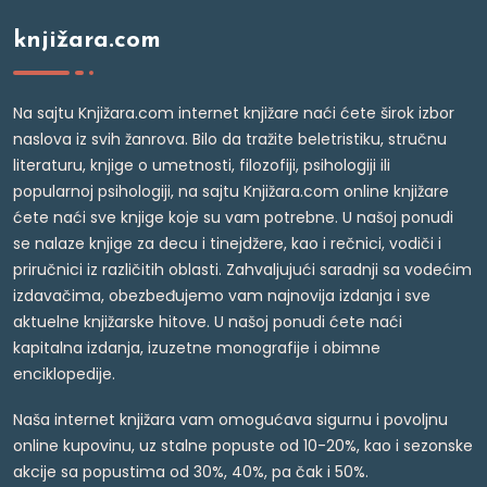
knjižara.com
Na sajtu Knjižara.com internet knjižare naći ćete širok izbor
naslova iz svih žanrova. Bilo da tražite beletristiku, stručnu
literaturu, knjige o umetnosti, filozofiji, psihologiji ili
popularnoj psihologiji, na sajtu Knjižara.com online knjižare
ćete naći sve knjige koje su vam potrebne. U našoj ponudi
se nalaze knjige za decu i tinejdžere, kao i rečnici, vodiči i
priručnici iz različitih oblasti. Zahvaljujući saradnji sa vodećim
izdavačima, obezbeđujemo vam najnovija izdanja i sve
aktuelne knjižarske hitove. U našoj ponudi ćete naći
kapitalna izdanja, izuzetne monografije i obimne
enciklopedije.
Naša internet knjižara vam omogućava sigurnu i povoljnu
online kupovinu, uz stalne popuste od 10-20%, kao i sezonske
akcije sa popustima od 30%, 40%, pa čak i 50%.