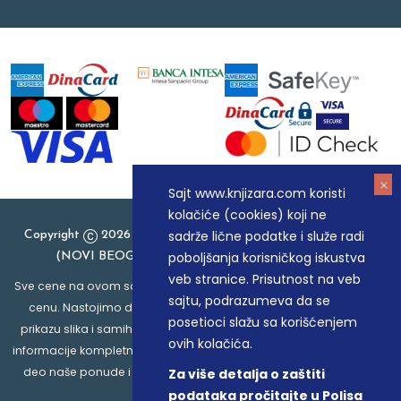
Sajt www.knjizara.com koristi
kolačiće (cookies) koji ne
sadrže lične podatke i služe radi
Copyright
2026 Knjizara.com - MAKART DOO BEOGRAD
poboljšanja korisničkog iskustva
(NOVI BEOGRAD), PIB: 105184104, MB: 20337524
veb stranice. Prisutnost na veb
Sve cene na ovom sajtu iskazane su u dinarima. PDV je uračunat u
sajtu, podrazumeva da se
cenu. Nastojimo da budemo što precizniji u opisu proizvoda,
posetioci slažu sa korišćenjem
prikazu slika i samih cena, ali ne možemo garantovati da su sve
ovih kolačića.
informacije kompletne i bez grešaka. Svi artikli prikazani na sajtu su
deo naše ponude i ne podrazumeva da su dostupni u svakom
Za više detalja o zaštiti
trenutku.
podataka pročitajte u Polisa