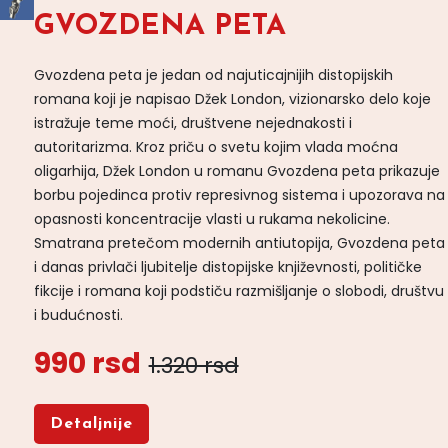
GVOZDENA PETA
Gvozdena peta je jedan od najuticajnijih distopijskih
romana koji je napisao Džek London, vizionarsko delo koje
istražuje teme moći, društvene nejednakosti i
autoritarizma. Kroz priču o svetu kojim vlada moćna
oligarhija, Džek London u romanu Gvozdena peta prikazuje
borbu pojedinca protiv represivnog sistema i upozorava na
opasnosti koncentracije vlasti u rukama nekolicine.
Smatrana pretečom modernih antiutopija, Gvozdena peta
i danas privlači ljubitelje distopijske književnosti, političke
fikcije i romana koji podstiču razmišljanje o slobodi, društvu
i budućnosti.
990 rsd
1.320 rsd
Detaljnije