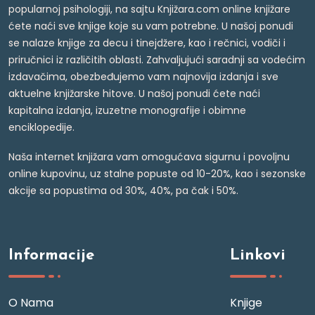
popularnoj psihologiji, na sajtu Knjižara.com online knjižare
ćete naći sve knjige koje su vam potrebne. U našoj ponudi
se nalaze knjige za decu i tinejdžere, kao i rečnici, vodiči i
priručnici iz različitih oblasti. Zahvaljujući saradnji sa vodećim
izdavačima, obezbeđujemo vam najnovija izdanja i sve
aktuelne knjižarske hitove. U našoj ponudi ćete naći
kapitalna izdanja, izuzetne monografije i obimne
enciklopedije.
Naša internet knjižara vam omogućava sigurnu i povoljnu
online kupovinu, uz stalne popuste od 10-20%, kao i sezonske
akcije sa popustima od 30%, 40%, pa čak i 50%.
Informacije
Linkovi
O Nama
Knjige