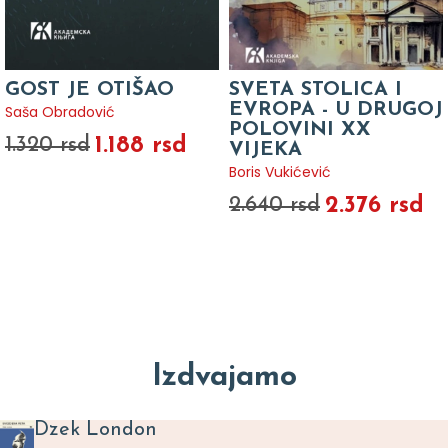
GOST JE OTIŠAO
SVETA STOLICA I
EVROPA - U DRUGOJ
Saša Obradović
POLOVINI XX
1.188 rsd
1.320 rsd
VIJEKA
Boris Vukićević
2.376 rsd
2.640 rsd
Izdvajamo
Dzek London