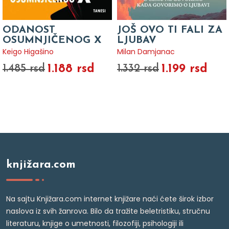
ODANOST
JOŠ OVO TI FALI ZA
OSUMNJIČENOG X
LJUBAV
Keigo Higašino
Milan Damjanac
1.188 rsd
1.199 rsd
1.485 rsd
1.332 rsd
knjižara.com
Na sajtu Knjižara.com internet knjižare naći ćete širok izbor
naslova iz svih žanrova. Bilo da tražite beletristiku, stručnu
literaturu, knjige o umetnosti, filozofiji, psihologiji ili