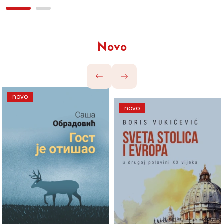
Novo
novo
novo