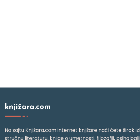
knjižara.com
Na sajtu Knjižara.com internet knjižare naći ćete širok izb
stručnu literaturu, knjige o umetnosti, filozofiji, psihologij