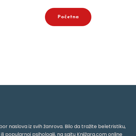
Početna
or naslova iz svih žanrova. Bilo da tražite beletristiku,
i ili popularnoj psihologiji, na sajtu Knjižara.com online