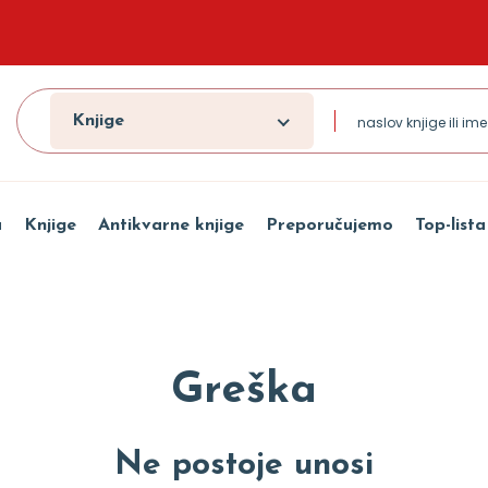
Knjige
a
Knjige
Antikvarne knjige
Preporučujemo
Top-lista
Greška
Ne postoje unosi