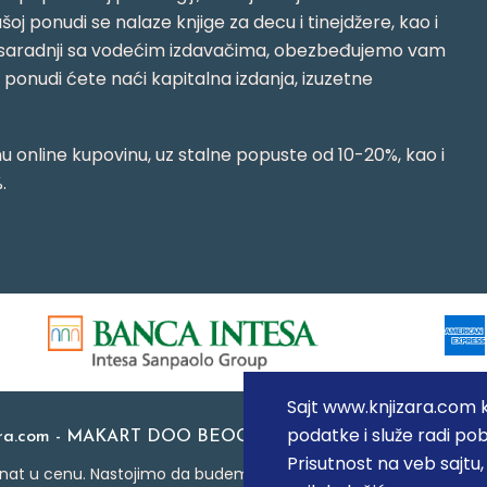
oj ponudi se nalaze knjige za decu i tinejdžere, kao i
jujući saradnji sa vodećim izdavačima, obezbeđujemo vam
j ponudi ćete naći kapitalna izdanja, izuzetne
 online kupovinu, uz stalne popuste od 10-20%, kao i
.
Sajt www.knjizara.com ko
podatke i služe radi pob
ara.com - MAKART DOO BEOGRAD (NOVI BEOGRAD), PIB: 1
Prisutnost na veb sajtu
at u cenu. Nastojimo da budemo što precizniji u opisu proizvoda