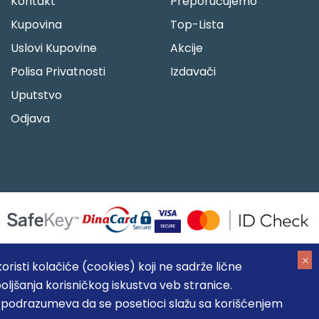
Kontakt
Preporučujemo
Kupovina
Top-Lista
Uslovi Kupovine
Akcije
Polisa Privatnosti
Izdavači
Uputstvo
Odjava
risti kolačiće (cookies) koji ne sadrže lične
oljšanja korisničkog iskustva veb stranice.
05184104, MB: 20337524
, podrazumeva da se posetioci slažu sa korišćenjem
, prikazu slika i samih cena, ali ne možemo garantovati da su