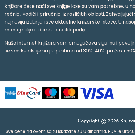
knjižare ćete naći sve knjige koje su vam potrebne. U naš
rečnici, vodiči i priručnici iz različitih oblasti. Zahval
najnovija izdanja i sve aktuelne knjižarske hitove. U našo
monografije i obimne enciklopedije.
Naša internet knjižara vam omogućava sigurnu i povoljnu
sezonske akcije sa popustima od 30%, 40%, pa čak i 50%
Copyright
2026 Knjiz
Sve cene na ovom sajtu iskazane su u dinarima. PDV je uračun