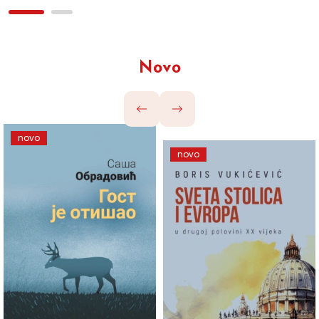
Novo
novo
novo