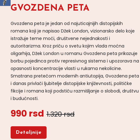
GVOZDENA PETA
Gvozdena peta je jedan od najuticajnijih distopijskih
romana koji je napisao Džek London, vizionarsko delo koje
istražuje teme moći, društvene nejednakosti i
autoritarizma. Kroz priču o svetu kojim vlada moćna
oligarhija, Džek London u romanu Gvozdena peta prikazuje
borbu pojedinca protiv represivnog sistema i upozorava na
opasnosti koncentracije vlasti u rukama nekolicine.
Smatrana pretečom modernih antiutopija, Gvozdena peta
i danas privlači ljubitelje distopijske književnosti, političke
fikcije i romana koji podstiču razmišljanje o slobodi, društvu
i budućnosti.
990 rsd
1.320 rsd
Detaljnije