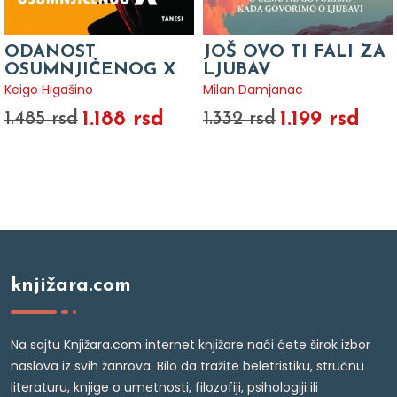
ODANOST
JOŠ OVO TI FALI ZA
OSUMNJIČENOG X
LJUBAV
Keigo Higašino
Milan Damjanac
1.188 rsd
1.199 rsd
1.485 rsd
1.332 rsd
knjižara.com
Na sajtu Knjižara.com internet knjižare naći ćete širok izbor
naslova iz svih žanrova. Bilo da tražite beletristiku, stručnu
literaturu, knjige o umetnosti, filozofiji, psihologiji ili