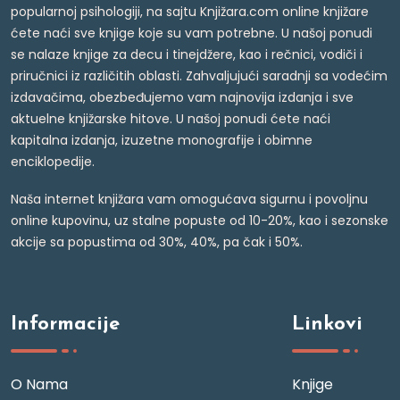
popularnoj psihologiji, na sajtu Knjižara.com online knjižare
ćete naći sve knjige koje su vam potrebne. U našoj ponudi
se nalaze knjige za decu i tinejdžere, kao i rečnici, vodiči i
priručnici iz različitih oblasti. Zahvaljujući saradnji sa vodećim
izdavačima, obezbeđujemo vam najnovija izdanja i sve
aktuelne knjižarske hitove. U našoj ponudi ćete naći
kapitalna izdanja, izuzetne monografije i obimne
enciklopedije.
Naša internet knjižara vam omogućava sigurnu i povoljnu
online kupovinu, uz stalne popuste od 10-20%, kao i sezonske
akcije sa popustima od 30%, 40%, pa čak i 50%.
Informacije
Linkovi
O Nama
Knjige