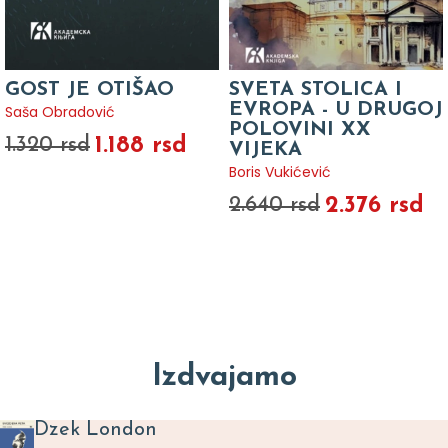
GOST JE OTIŠAO
SVETA STOLICA I
EVROPA - U DRUGOJ
Saša Obradović
POLOVINI XX
1.188 rsd
1.320 rsd
VIJEKA
Boris Vukićević
2.376 rsd
2.640 rsd
Izdvajamo
Dzek London