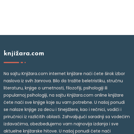
knjižara.com
Na sajtu Knjižara.com internet knjižare naći ćete širok izbor
naslova iz svih žanrova. Bilo da tražite beletristiku, stručnu
literaturu, knjige o umetnosti, filozofiji, psihologiji ili
popularnoj psihologiji, na sajtu Knjižara.com online knjižare
ćete naći sve knjige koje su vam potrebne. U našoj ponudi
se nalaze knjige za decu i tinejdžere, kao i rečnici, vodiči i
priručnici iz različitih oblasti. Zahvaljujući saradnji sa vodećim
izdavačima, obezbeđujemo vam najnovija izdanja i sve
aktuelne knjižarske hitove. U našoj ponudi ćete naći