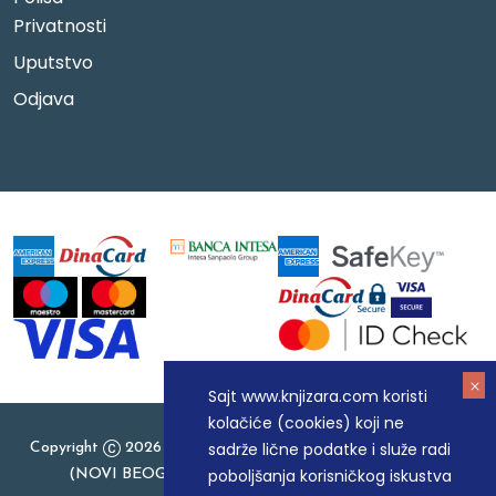
Privatnosti
Uputstvo
Odjava
Sajt www.knjizara.com koristi
kolačiće (cookies) koji ne
sadrže lične podatke i služe radi
Copyright
2026 Knjizara.com - MAKART DOO BEOGRAD
poboljšanja korisničkog iskustva
(NOVI BEOGRAD), PIB: 105184104, MB: 20337524