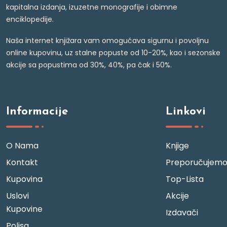
kapitalna izdanja, izuzetne monografije i obimne
enciklopedije.
Naša internet knjižara vam omogućava sigurnu i povoljnu
online kupovinu, uz stalne popuste od 10-20%, kao i sezonske
akcije sa popustima od 30%, 40%, pa čak i 50%.
Informacije
Linkovi
O Nama
Knjige
Kontakt
Preporučujem
Kupovina
Top-Lista
Uslovi
Akcije
Kupovine
Izdavači
Polisa