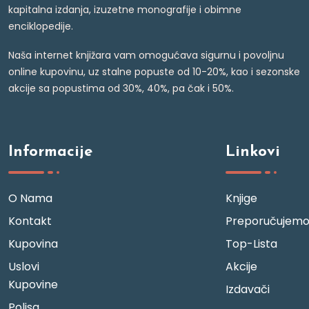
kapitalna izdanja, izuzetne monografije i obimne
enciklopedije.
Naša internet knjižara vam omogućava sigurnu i povoljnu
online kupovinu, uz stalne popuste od 10-20%, kao i sezonske
akcije sa popustima od 30%, 40%, pa čak i 50%.
Informacije
Linkovi
O Nama
Knjige
Kontakt
Preporučujem
Kupovina
Top-Lista
Uslovi
Akcije
Kupovine
Izdavači
Polisa