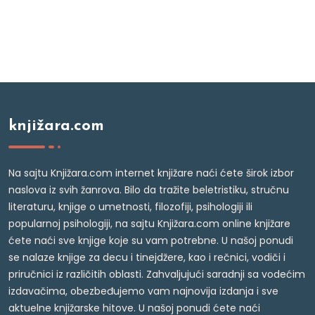
knjižara.com
Na sajtu Knjižara.com internet knjižare naći ćete širok izbor
naslova iz svih žanrova. Bilo da tražite beletristiku, stručnu
literaturu, knjige o umetnosti, filozofiji, psihologiji ili
popularnoj psihologiji, na sajtu Knjižara.com online knjižare
ćete naći sve knjige koje su vam potrebne. U našoj ponudi
se nalaze knjige za decu i tinejdžere, kao i rečnici, vodiči i
priručnici iz različitih oblasti. Zahvaljujući saradnji sa vodećim
izdavačima, obezbeđujemo vam najnovija izdanja i sve
aktuelne knjižarske hitove. U našoj ponudi ćete naći