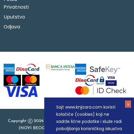
Privatnosti
Uputstvo
Odjava
Sajt www.knjizara.com koristi
kolačiće (cookies) koji ne
sadrže lične podatke i služe radi
Copyright
2026 Knjizara.com - MAKART DOO BEOGRAD
poboljšanja korisničkog iskustva
(NOVI BEOGRAD), PIB: 105184104, MB: 20337524