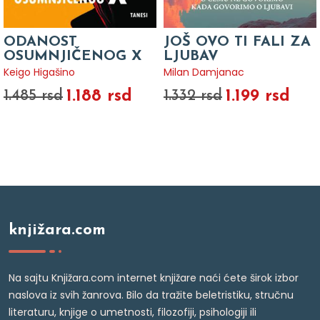
ODANOST
JOŠ OVO TI FALI ZA
OSUMNJIČENOG X
LJUBAV
Keigo Higašino
Milan Damjanac
1.188 rsd
1.199 rsd
1.485 rsd
1.332 rsd
knjižara.com
Na sajtu Knjižara.com internet knjižare naći ćete širok izbor
naslova iz svih žanrova. Bilo da tražite beletristiku, stručnu
literaturu, knjige o umetnosti, filozofiji, psihologiji ili