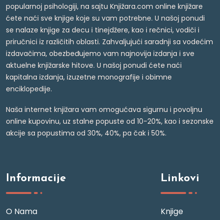
popularnoj psihologiji, na sajtu Knjižara.com online knjižare
ćete naći sve knjige koje su vam potrebne. U našoj ponudi
se nalaze knjige za decu i tinejdžere, kao i rečnici, vodiči i
priručnici iz različitih oblasti. Zahvaljujući saradnji sa vodećim
izdavačima, obezbeđujemo vam najnovija izdanja i sve
aktuelne knjižarske hitove. U našoj ponudi ćete naći
kapitalna izdanja, izuzetne monografije i obimne
enciklopedije.
Naša internet knjižara vam omogućava sigurnu i povoljnu
online kupovinu, uz stalne popuste od 10-20%, kao i sezonske
akcije sa popustima od 30%, 40%, pa čak i 50%.
Informacije
Linkovi
O Nama
Knjige