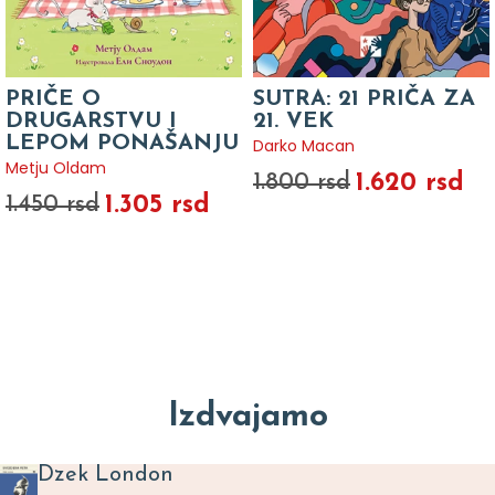
PRIČE O
SUTRA: 21 PRIČA ZA
DRUGARSTVU I
21. VEK
LEPOM PONAŠANJU
Darko Macan
Metju Oldam
1.620 rsd
1.800 rsd
1.305 rsd
1.450 rsd
Izdvajamo
Dzek London