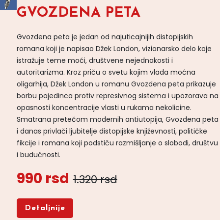
GVOZDENA PETA
Gvozdena peta je jedan od najuticajnijih distopijskih
romana koji je napisao Džek London, vizionarsko delo koje
istražuje teme moći, društvene nejednakosti i
autoritarizma. Kroz priču o svetu kojim vlada moćna
oligarhija, Džek London u romanu Gvozdena peta prikazuje
borbu pojedinca protiv represivnog sistema i upozorava na
opasnosti koncentracije vlasti u rukama nekolicine.
Smatrana pretečom modernih antiutopija, Gvozdena peta
i danas privlači ljubitelje distopijske književnosti, političke
fikcije i romana koji podstiču razmišljanje o slobodi, društvu
i budućnosti.
990 rsd
1.320 rsd
Detaljnije