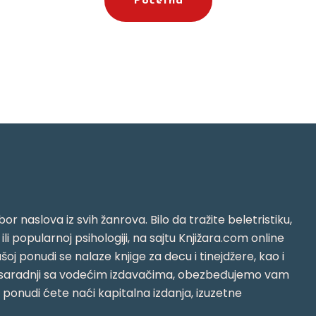
Početna
or naslova iz svih žanrova. Bilo da tražite beletristiku,
i ili popularnoj psihologiji, na sajtu Knjižara.com online
oj ponudi se nalaze knjige za decu i tinejdžere, kao i
jujući saradnji sa vodećim izdavačima, obezbeđujemo vam
j ponudi ćete naći kapitalna izdanja, izuzetne