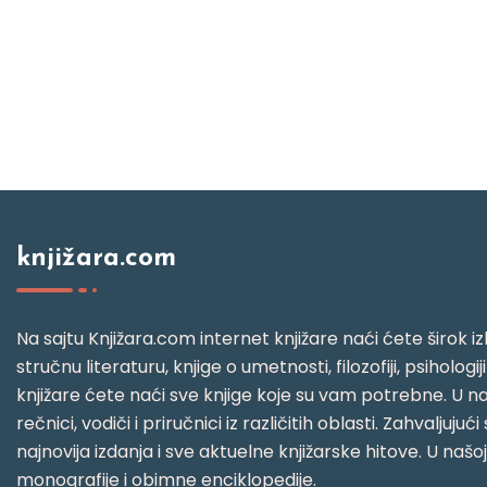
knjižara.com
Na sajtu Knjižara.com internet knjižare naći ćete širok izb
stručnu literaturu, knjige o umetnosti, filozofiji, psihologij
knjižare ćete naći sve knjige koje su vam potrebne. U naš
rečnici, vodiči i priručnici iz različitih oblasti. Zahval
najnovija izdanja i sve aktuelne knjižarske hitove. U našo
monografije i obimne enciklopedije.