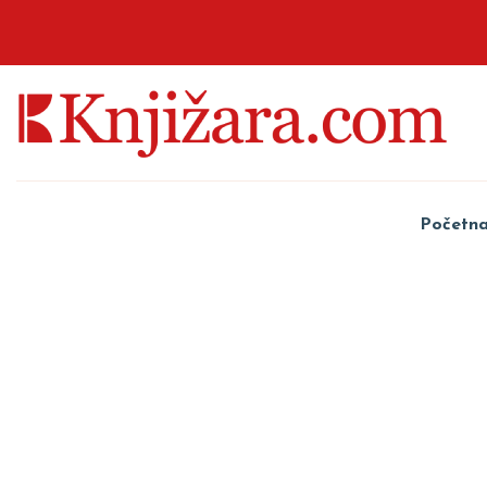
Početn