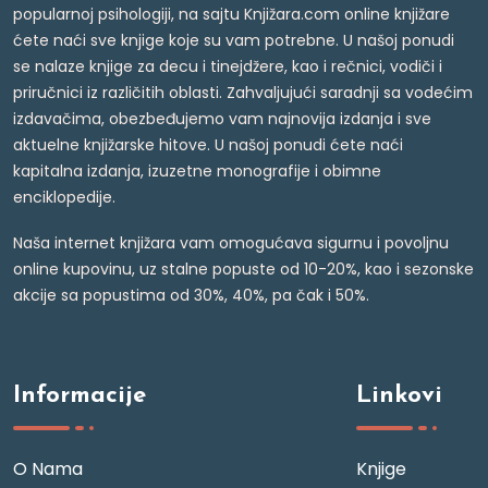
popularnoj psihologiji, na sajtu Knjižara.com online knjižare
ćete naći sve knjige koje su vam potrebne. U našoj ponudi
se nalaze knjige za decu i tinejdžere, kao i rečnici, vodiči i
priručnici iz različitih oblasti. Zahvaljujući saradnji sa vodećim
izdavačima, obezbeđujemo vam najnovija izdanja i sve
aktuelne knjižarske hitove. U našoj ponudi ćete naći
kapitalna izdanja, izuzetne monografije i obimne
enciklopedije.
Naša internet knjižara vam omogućava sigurnu i povoljnu
online kupovinu, uz stalne popuste od 10-20%, kao i sezonske
akcije sa popustima od 30%, 40%, pa čak i 50%.
Informacije
Linkovi
O Nama
Knjige