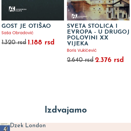
GOST JE OTIŠAO
SVETA STOLICA I
EVROPA - U DRUGOJ
Saša Obradović
POLOVINI XX
1.188 rsd
1.320 rsd
VIJEKA
Boris Vukićević
2.376 rsd
2.640 rsd
Izdvajamo
Dzek London