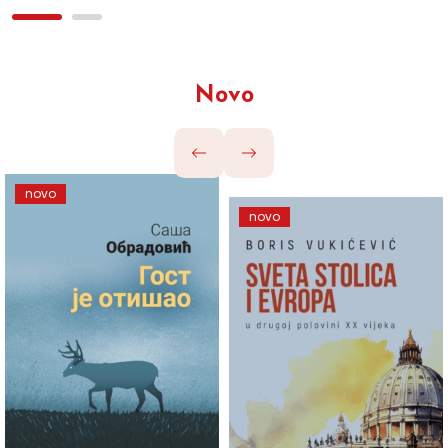
Novo
novo
novo