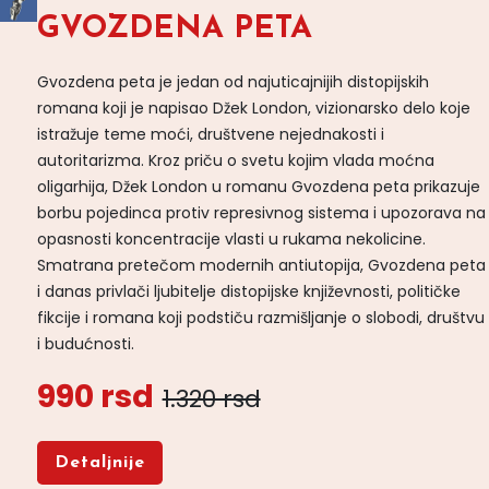
GVOZDENA PETA
Gvozdena peta je jedan od najuticajnijih distopijskih
romana koji je napisao Džek London, vizionarsko delo koje
istražuje teme moći, društvene nejednakosti i
autoritarizma. Kroz priču o svetu kojim vlada moćna
oligarhija, Džek London u romanu Gvozdena peta prikazuje
borbu pojedinca protiv represivnog sistema i upozorava na
opasnosti koncentracije vlasti u rukama nekolicine.
Smatrana pretečom modernih antiutopija, Gvozdena peta
i danas privlači ljubitelje distopijske književnosti, političke
fikcije i romana koji podstiču razmišljanje o slobodi, društvu
i budućnosti.
990 rsd
1.320 rsd
Detaljnije