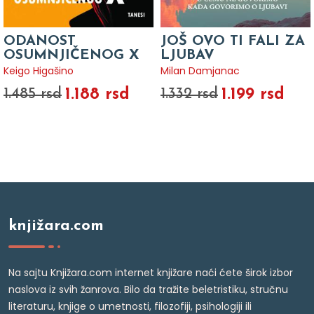
ODANOST
JOŠ OVO TI FALI ZA
OSUMNJIČENOG X
LJUBAV
Keigo Higašino
Milan Damjanac
1.188 rsd
1.199 rsd
1.485 rsd
1.332 rsd
knjižara.com
Na sajtu Knjižara.com internet knjižare naći ćete širok izbor
naslova iz svih žanrova. Bilo da tražite beletristiku, stručnu
literaturu, knjige o umetnosti, filozofiji, psihologiji ili