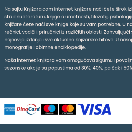
Na sajtu Knjižara.com internet knjižare naći ćete širok izb
stručnu literaturu, knjige o umetnosti, filozofiji, psihologij
knjižare ćete naći sve knjige koje su vam potrebne. U naš
rečnici, vodiči i priručnici iz različitih oblasti. Zahval
najnovija izdanja i sve aktuelne knjižarske hitove. U našo
monografije i obimne enciklopedije.
Naša internet knjižara vam omogućava sigurnu i povoljnu
sezonske akcije sa popustima od 30%, 40%, pa čak i 50%