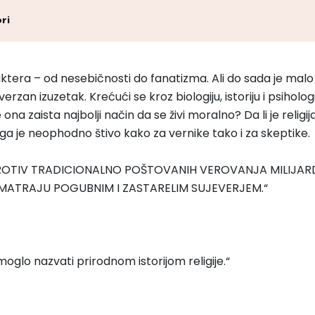
ri
 karaktera – od nesebičnosti do fanatizma. Ali do sada je m
rzan izuzetak. Krećući se kroz biologiju, istoriju i psihologi
 ona zaista najbolji način da se živi moralno? Da li je religi
iga je neophodno štivo kako za vernike tako i za skeptike.
PROTIV TRADICIONALNO POŠTOVANIH VEROVANJA MILIJARDI
ATRAJU POGUBNIM I ZASTARELIM SUJEVERJEM.“
oglo nazvati prirodnom istorijom religije.“