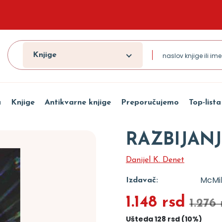
Knjige
a
Knjige
Antikvarne knjige
Preporučujemo
Top-lista
RAZBIJANJ
Danijel K. Denet
McMil
Izdavač:
1.148 rsd
1.276 
Ušteda 128 rsd (10%)