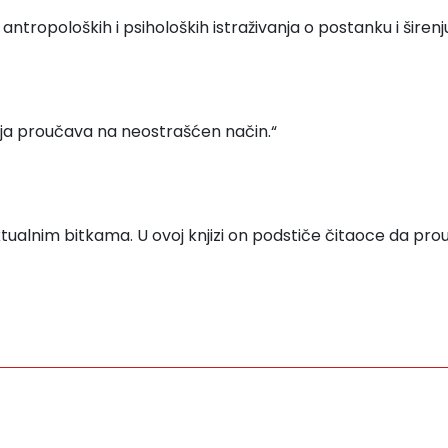
antropoloških i psiholoških istraživanja o postanku i širenju 
ija proučava na neostrašćen način.“
ktualnim bitkama. U ovoj knjizi on podstiče čitaoce da prou