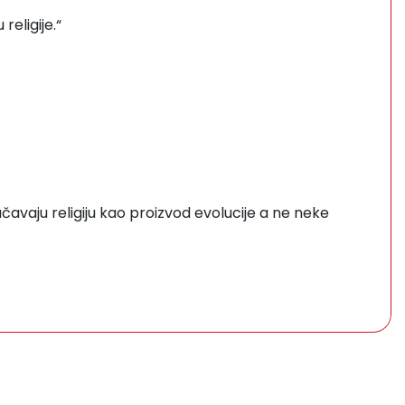
religije.“
čavaju religiju kao proizvod evolucije a ne neke