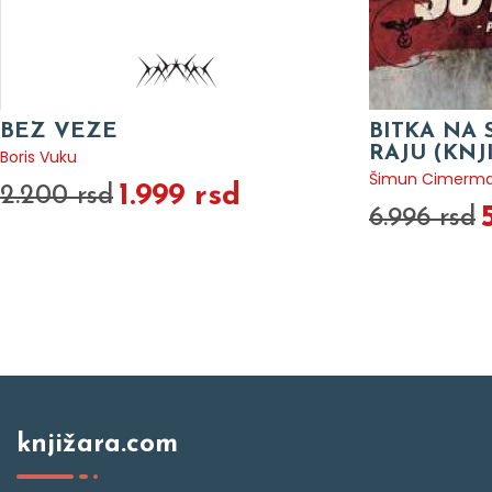
BEZ VEZE
BITKA NA 
RAJU (KNJ
Boris Vuku
Šimun Cimerm
1.999 rsd
2.200 rsd
6.996 rsd
knjižara.com