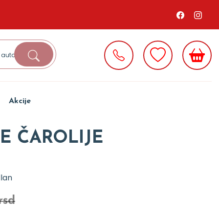
Akcije
E ČAROLIJE
lan
rsd