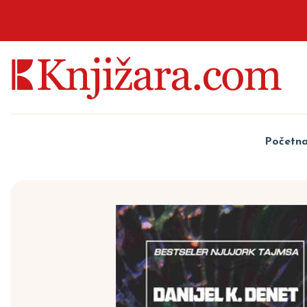
Početn