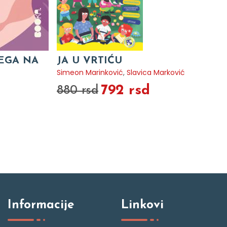
VEGA NA
JA U VRTIĆU
Simeon Marinković
,
Slavica Marković
792 rsd
880 rsd
Informacije
Linkovi