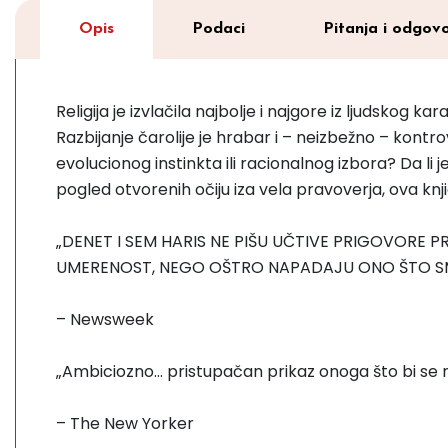
Opis
Podaci
Pitanja i odgovo
Religija je izvlačila najbolje i najgore iz ljudskog
Razbijanje čarolije je hrabar i – neizbežno – kontrove
evolucionog instinkta ili racionalnog izbora? Da li je
pogled otvorenih očiju iza vela pravoverja, ova knj
„DENET I SEM HARIS NE PIŠU UČTIVE PRIGOVORE 
UMERENOST, NEGO OŠTRO NAPADAJU ONO ŠTO SM
– Newsweek
„Ambiciozno... pristupačan prikaz onoga što bi se m
– The New Yorker