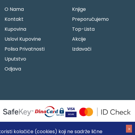
O Nama
Knjige
Kontakt
Preporučujemo
Kupovina
Top-Lista
Uslovi Kupovine
Akcije
Polisa Privatnosti
Izdavači
Uputstvo
Odjava
risti kolačiće (cookies) koji ne sadrže lične