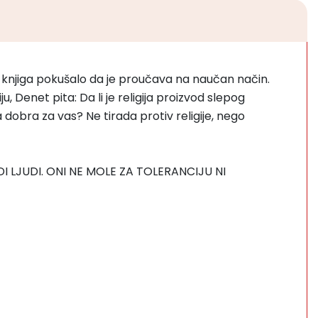
alo knjiga pokušalo da je proučava na naučan način.
ju, Denet pita: Da li je religija proizvod slepog
ja dobra za vas? Ne tirada protiv religije, nego
 LJUDI. ONI NE MOLE ZA TOLERANCIJU NI