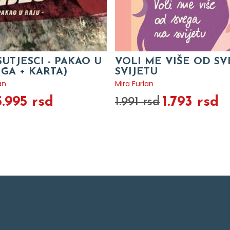
SUTJESCI - PAKAO U
VOLI ME VIŠE OD S
IGA + KARTA)
SVIJETU
an
Mira Furlan
5.995 rsd
1.793 rsd
1.991 rsd