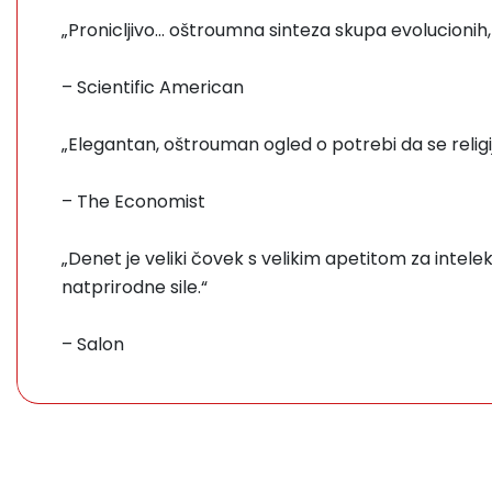
„Pronicljivo... oštroumna sinteza skupa evolucionih, 
– Scientific American
„Elegantan, oštrouman ogled o potrebi da se relig
– The Economist
„Denet je veliki čovek s velikim apetitom za intele
natprirodne sile.“
– Salon