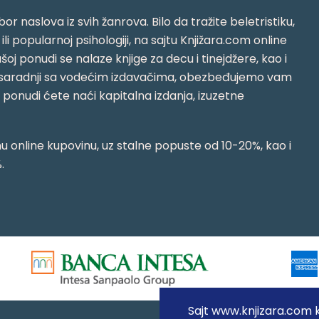
or naslova iz svih žanrova. Bilo da tražite beletristiku,
i ili popularnoj psihologiji, na sajtu Knjižara.com online
oj ponudi se nalaze knjige za decu i tinejdžere, kao i
jujući saradnji sa vodećim izdavačima, obezbeđujemo vam
j ponudi ćete naći kapitalna izdanja, izuzetne
 online kupovinu, uz stalne popuste od 10-20%, kao i
.
Sajt www.knjizara.com ko