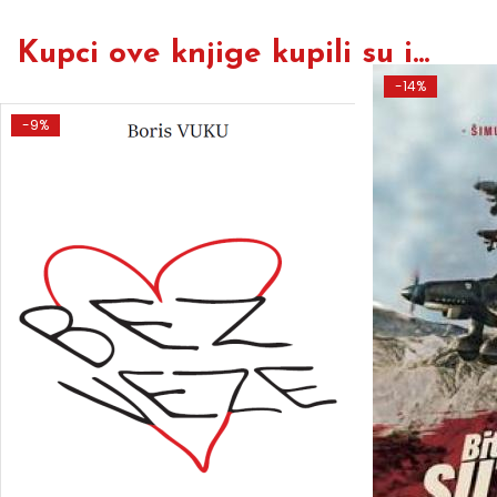
Kupci ove knjige kupili su i...
-14%
-9%