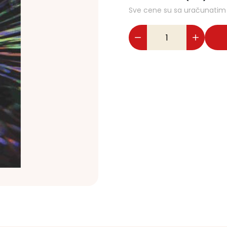
Sve cene su sa uračunati