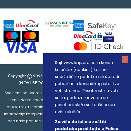
Sajt www.knjizara.com koristi
kolačiće (cookies) koji ne
sadrže lične podatke i služe radi
Copyright
2026 Knjizara.com - MAKART DOO BEOGRAD
poboljšanja korisničkog iskustva
(NOVI BEOGRAD), PIB: 105184104, MB: 20337524
veb stranice. Prisutnost na veb
Sve cene na ovom sajtu iskazane su u dinarima. PDV je uračunat u
sajtu, podrazumeva da se
cenu. Nastojimo da budemo što precizniji u opisu proizvoda,
posetioci slažu sa korišćenjem
prikazu slika i samih cena, ali ne možemo garantovati da su sve
ovih kolačića.
informacije kompletne i bez grešaka. Svi artikli prikazani na sajtu su
deo naše ponude i ne podrazumeva da su dostupni u svakom
Za više detalja o zaštiti
trenutku.
podataka pročitajte u Polisa