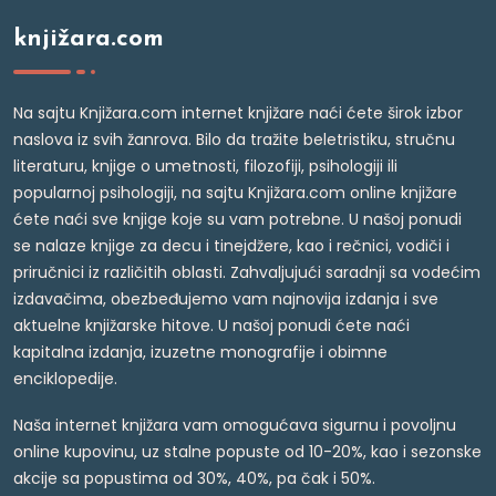
knjižara.com
Na sajtu Knjižara.com internet knjižare naći ćete širok izbor
naslova iz svih žanrova. Bilo da tražite beletristiku, stručnu
literaturu, knjige o umetnosti, filozofiji, psihologiji ili
popularnoj psihologiji, na sajtu Knjižara.com online knjižare
ćete naći sve knjige koje su vam potrebne. U našoj ponudi
se nalaze knjige za decu i tinejdžere, kao i rečnici, vodiči i
priručnici iz različitih oblasti. Zahvaljujući saradnji sa vodećim
izdavačima, obezbeđujemo vam najnovija izdanja i sve
aktuelne knjižarske hitove. U našoj ponudi ćete naći
kapitalna izdanja, izuzetne monografije i obimne
enciklopedije.
Naša internet knjižara vam omogućava sigurnu i povoljnu
online kupovinu, uz stalne popuste od 10-20%, kao i sezonske
akcije sa popustima od 30%, 40%, pa čak i 50%.