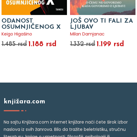
ODANOST
JOŠ OVO TI FALI ZA
OSUMNJIČENOG X
LJUBAV
Keigo Higašino
Milan Damjanac
1.188 rsd
1.199 rsd
1.485 rsd
1.332 rsd
knjižara.com
Na sajtu Knjižara.com internet knjižare naći ćete širok izbor
naslova iz svih žanrova. Bilo da tražite beletristiku, stručnu
literaturu, knjige o umetnosti, filozofiji, psihologiji ili