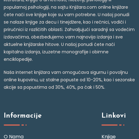
popularnoj psihologiji, na sajtu Knjižara.com online knjižare
ćete naći sve knjige koje su vam potrebne. U našoj ponudi
se nalaze knjige za decu i tinejdžere, kao i rečnici, vodiči i
priručnici iz različitih oblasti. Zahvaljujući saradnji sa vodećim
izdavačima, obezbeđujemo vam najnovija izdanja i sve
aktuelne knjižarske hitove. U našoj ponudi ćete naći
kapitalna izdanja, izuzetne monografije i obimne
enciklopedije.
Naša internet knjižara vam omogućava sigurnu i povoljnu
online kupovinu, uz stalne popuste od 10-20%, kao i sezonske
akcije sa popustima od 30%, 40%, pa čak i 50%.
Informacije
Linkovi
O Nama
Knjige