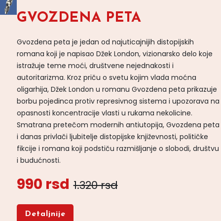
GVOZDENA PETA
Gvozdena peta je jedan od najuticajnijih distopijskih
romana koji je napisao Džek London, vizionarsko delo koje
istražuje teme moći, društvene nejednakosti i
autoritarizma. Kroz priču o svetu kojim vlada moćna
oligarhija, Džek London u romanu Gvozdena peta prikazuje
borbu pojedinca protiv represivnog sistema i upozorava na
opasnosti koncentracije vlasti u rukama nekolicine.
Smatrana pretečom modernih antiutopija, Gvozdena peta
i danas privlači ljubitelje distopijske književnosti, političke
fikcije i romana koji podstiču razmišljanje o slobodi, društvu
i budućnosti.
990 rsd
1.320 rsd
Detaljnije