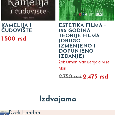
KAMELIJA I
ESTETIKA FILMA -
ČUDOVIŠTE
125 GODINA
TEORIJE FILMA
1.500 rsd
(DRUGO
IZMENJENO I
DOPUNJENO
IZDANJE)
Žak Omon Alan Bergala Mišel
Mari
2.475 rsd
2.750 rsd
Izdvajamo
Dzek London