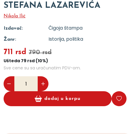
STEFANA LAZAREVIĆA
Nikola Ilić
Čigoja štampa
Izdavač:
Istorija, politika
Žanr:
711 rsd
790 rsd
Ušteda 79 rsd (10%)
Sve cene su sa uračunatim PDV-om.
dodaj u korpu