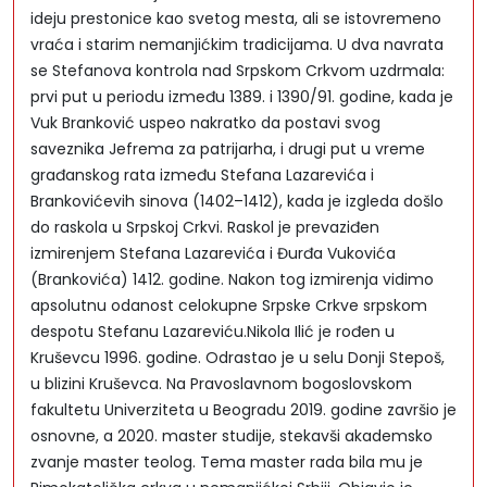
ideju prestonice kao svetog mesta, ali se istovremeno
vraća i starim nemanjićkim tradicijama. U dva navrata
se Stefanova kontrola nad Srpskom Crkvom uzdrmala:
prvi put u periodu između 1389. i 1390/91. godine, kada je
Vuk Branković uspeo nakratko da postavi svog
saveznika Jefrema za patrijarha, i drugi put u vreme
građanskog rata između Stefana Lazarevića i
Brankovićevih sinova (1402–1412), kada je izgleda došlo
do raskola u Srpskoj Crkvi. Raskol je prevaziđen
izmirenjem Stefana Lazarevića i Đurđa Vukovića
(Brankovića) 1412. godine. Nakon tog izmirenja vidimo
apsolutnu odanost celokupne Srpske Crkve srpskom
despotu Stefanu Lazareviću.Nikola Ilić je rođen u
Kruševcu 1996. godine. Odrastao je u selu Donji Stepoš,
u blizini Kruševca. Na Pravoslavnom bogoslovskom
fakultetu Univerziteta u Beogradu 2019. godine završio je
osnovne, a 2020. master studije, stekavši akademsko
zvanje master teolog. Tema master rada bila mu je