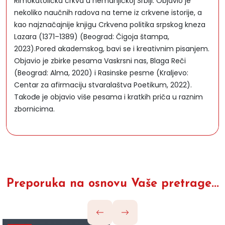
Rimokatolička crkva u nemanjićkoj Srbiji. Objavio je
nekoliko naučnih radova na teme iz crkvene istorije, a
kao najznačajnije knjigu Crkvena politika srpskog kneza
Lazara (1371–1389) (Beograd: Čigoja štampa,
2023).Pored akademskog, bavi se i kreativnim pisanjem.
Objavio je zbirke pesama Vaskrsni nas, Blaga Reči
(Beograd: Alma, 2020) i Rasinske pesme (Kraljevo:
Centar za afirmaciju stvaralaštva Poetikum, 2022).
Takođe je objavio više pesama i kratkih priča u raznim
zbornicima.
Preporuka na osnovu Vaše pretrage...