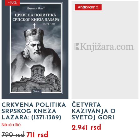
-10%
Antikvarna
CRKVENA POLITIKA
ČETVRTA
SRPSKOG KNEZA
KAZIVANJA O
LAZARA: (1371-1389)
SVETOJ GORI
Nikola Ilić
2.941 rsd
711 rsd
790 rsd