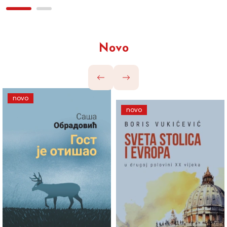
Novo
novo
novo