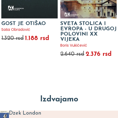
GOST JE OTIŠAO
SVETA STOLICA I
EVROPA - U DRUGOJ
Saša Obradović
POLOVINI XX
1.188 rsd
1.320 rsd
VIJEKA
Boris Vukićević
2.376 rsd
2.640 rsd
Izdvajamo
Dzek London