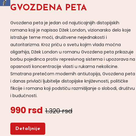
GVOZDENA PETA
Gvozdena peta je jedan od najuticajnijih distopijskih
romana koji je napisao Džek London, vizionarsko delo koje
istražuje teme moći, društvene nejednakosti i
autoritarizma. Kroz priču o svetu kojim vlada moćna
oligarhija, Džek London u romanu Gvozdena peta prikazuje
borbu pojedinca protiv represivnog sistema i upozorava na
opasnosti koncentracije vlasti u rukama nekolicine.
Smatrana pretečom modernih antiutopija, Gvozdena peta
i danas privlači ljubitelje distopijske književnosti, političke
fikcije i romana koji podstiču razmišljanje o slobodi, društvu
i budućnosti.
990 rsd
1.320 rsd
Detaljnije