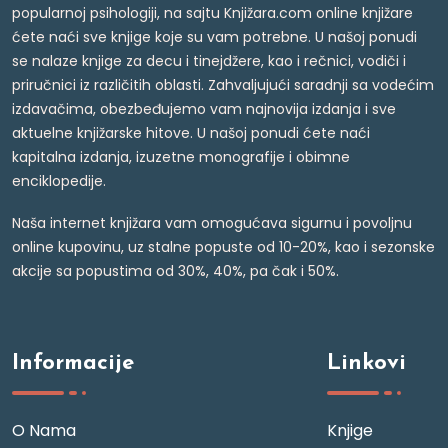
popularnoj psihologiji, na sajtu Knjižara.com online knjižare
ćete naći sve knjige koje su vam potrebne. U našoj ponudi
se nalaze knjige za decu i tinejdžere, kao i rečnici, vodiči i
priručnici iz različitih oblasti. Zahvaljujući saradnji sa vodećim
izdavačima, obezbeđujemo vam najnovija izdanja i sve
aktuelne knjižarske hitove. U našoj ponudi ćete naći
kapitalna izdanja, izuzetne monografije i obimne
enciklopedije.
Naša internet knjižara vam omogućava sigurnu i povoljnu
online kupovinu, uz stalne popuste od 10-20%, kao i sezonske
akcije sa popustima od 30%, 40%, pa čak i 50%.
Informacije
Linkovi
O Nama
Knjige