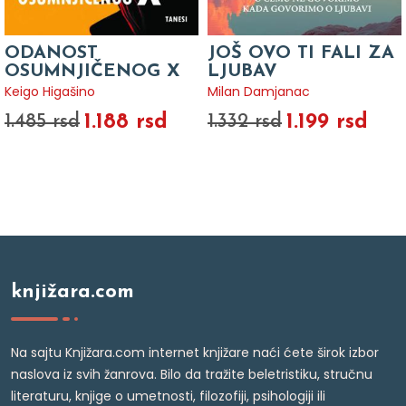
ODANOST
JOŠ OVO TI FALI ZA
OSUMNJIČENOG X
LJUBAV
Keigo Higašino
Milan Damjanac
1.188 rsd
1.199 rsd
1.485 rsd
1.332 rsd
knjižara.com
Na sajtu Knjižara.com internet knjižare naći ćete širok izbor
naslova iz svih žanrova. Bilo da tražite beletristiku, stručnu
literaturu, knjige o umetnosti, filozofiji, psihologiji ili