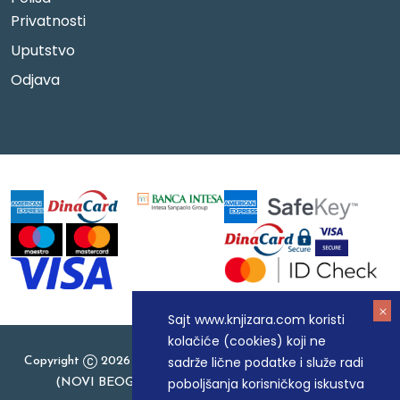
Privatnosti
Uputstvo
Odjava
Sajt www.knjizara.com koristi
kolačiće (cookies) koji ne
sadrže lične podatke i služe radi
Copyright
2026 Knjizara.com - MAKART DOO BEOGRAD
poboljšanja korisničkog iskustva
(NOVI BEOGRAD), PIB: 105184104, MB: 20337524