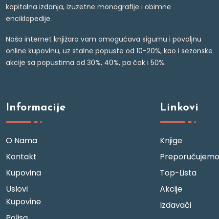
kapitalna izdanja, izuzetne monografije i obimne
enciklopedije.
Naša internet knjižara vam omogućava sigurnu i povoljnu
online kupovinu, uz stalne popuste od 10-20%, kao i sezonske
akcije sa popustima od 30%, 40%, pa čak i 50%.
Informacije
Linkovi
O Nama
Knjige
Kontakt
Preporučujem
Kupovina
Top-Lista
Uslovi
Akcije
Kupovine
Izdavači
Polisa