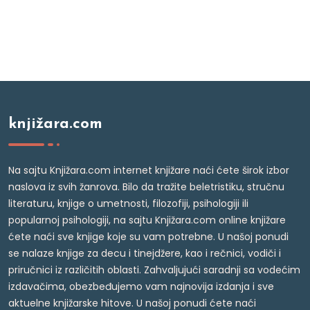
knjižara.com
Na sajtu Knjižara.com internet knjižare naći ćete širok izbor
naslova iz svih žanrova. Bilo da tražite beletristiku, stručnu
literaturu, knjige o umetnosti, filozofiji, psihologiji ili
popularnoj psihologiji, na sajtu Knjižara.com online knjižare
ćete naći sve knjige koje su vam potrebne. U našoj ponudi
se nalaze knjige za decu i tinejdžere, kao i rečnici, vodiči i
priručnici iz različitih oblasti. Zahvaljujući saradnji sa vodećim
izdavačima, obezbeđujemo vam najnovija izdanja i sve
aktuelne knjižarske hitove. U našoj ponudi ćete naći