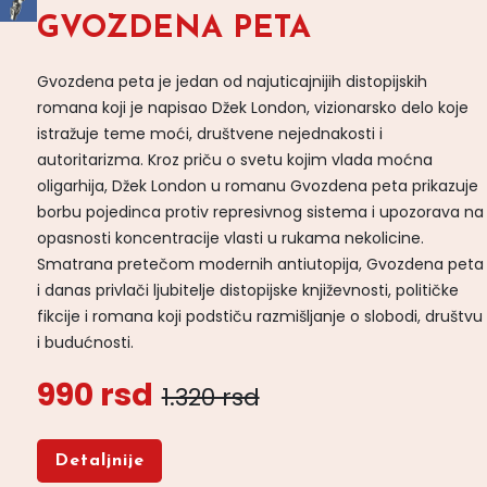
GVOZDENA PETA
Gvozdena peta je jedan od najuticajnijih distopijskih
romana koji je napisao Džek London, vizionarsko delo koje
istražuje teme moći, društvene nejednakosti i
autoritarizma. Kroz priču o svetu kojim vlada moćna
oligarhija, Džek London u romanu Gvozdena peta prikazuje
borbu pojedinca protiv represivnog sistema i upozorava na
opasnosti koncentracije vlasti u rukama nekolicine.
Smatrana pretečom modernih antiutopija, Gvozdena peta
i danas privlači ljubitelje distopijske književnosti, političke
fikcije i romana koji podstiču razmišljanje o slobodi, društvu
i budućnosti.
990 rsd
1.320 rsd
Detaljnije