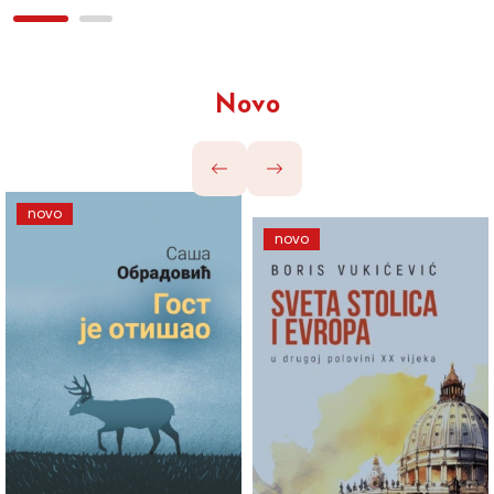
Novo
novo
novo