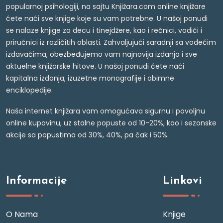
popularnoj psihologiji, na sajtu Knjižara.com online knjižare
ćete naći sve knjige koje su vam potrebne. U našoj ponudi
se nalaze knjige za decu i tinejdžere, kao i rečnici, vodiči i
priručnici iz različitih oblasti. Zahvaljujući saradnji sa vodećim
izdavačima, obezbeđujemo vam najnovija izdanja i sve
aktuelne knjižarske hitove. U našoj ponudi ćete naći
kapitalna izdanja, izuzetne monografije i obimne
enciklopedije.
Naša internet knjižara vam omogućava sigurnu i povoljnu
online kupovinu, uz stalne popuste od 10-20%, kao i sezonske
akcije sa popustima od 30%, 40%, pa čak i 50%.
Informacije
Linkovi
O Nama
Knjige