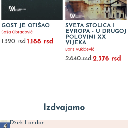
GOST JE OTIŠAO
SVETA STOLICA I
EVROPA - U DRUGOJ
Saša Obradović
POLOVINI XX
1.188 rsd
1.320 rsd
VIJEKA
Boris Vukićević
2.376 rsd
2.640 rsd
Izdvajamo
Dzek London