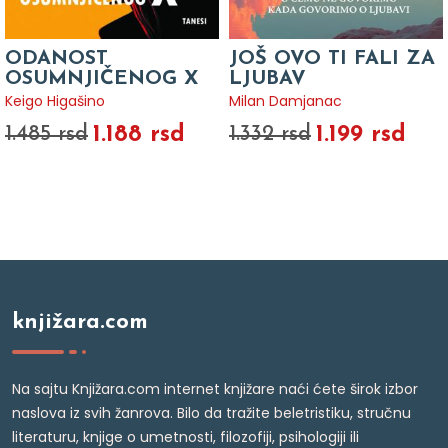
ODANOST
JOŠ OVO TI FALI ZA
OSUMNJIČENOG X
LJUBAV
Keigo Higašino
Milan Damjanac
1.188 rsd
1.199 rsd
1.485 rsd
1.332 rsd
knjižara.com
Na sajtu Knjižara.com internet knjižare naći ćete širok izbor
naslova iz svih žanrova. Bilo da tražite beletristiku, stručnu
literaturu, knjige o umetnosti, filozofiji, psihologiji ili