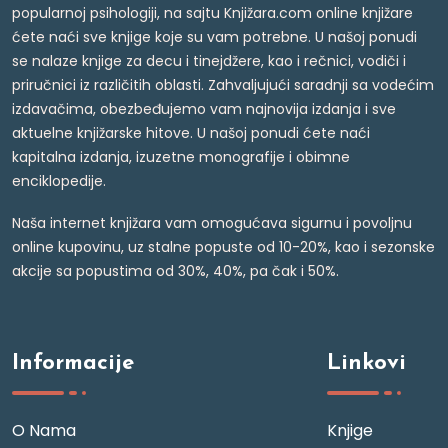
popularnoj psihologiji, na sajtu Knjižara.com online knjižare
ćete naći sve knjige koje su vam potrebne. U našoj ponudi
se nalaze knjige za decu i tinejdžere, kao i rečnici, vodiči i
priručnici iz različitih oblasti. Zahvaljujući saradnji sa vodećim
izdavačima, obezbeđujemo vam najnovija izdanja i sve
aktuelne knjižarske hitove. U našoj ponudi ćete naći
kapitalna izdanja, izuzetne monografije i obimne
enciklopedije.
Naša internet knjižara vam omogućava sigurnu i povoljnu
online kupovinu, uz stalne popuste od 10-20%, kao i sezonske
akcije sa popustima od 30%, 40%, pa čak i 50%.
Informacije
Linkovi
O Nama
Knjige