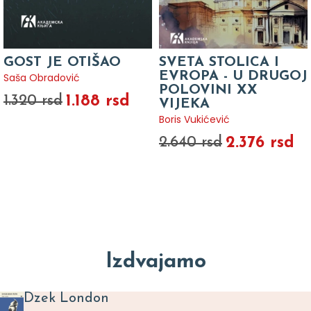
GOST JE OTIŠAO
SVETA STOLICA I
EVROPA - U DRUGOJ
Saša Obradović
POLOVINI XX
1.188 rsd
1.320 rsd
VIJEKA
Boris Vukićević
2.376 rsd
2.640 rsd
Izdvajamo
Dzek London