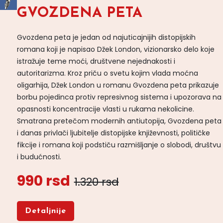
GVOZDENA PETA
Gvozdena peta je jedan od najuticajnijih distopijskih
romana koji je napisao Džek London, vizionarsko delo koje
istražuje teme moći, društvene nejednakosti i
autoritarizma. Kroz priču o svetu kojim vlada moćna
oligarhija, Džek London u romanu Gvozdena peta prikazuje
borbu pojedinca protiv represivnog sistema i upozorava na
opasnosti koncentracije vlasti u rukama nekolicine.
Smatrana pretečom modernih antiutopija, Gvozdena peta
i danas privlači ljubitelje distopijske književnosti, političke
fikcije i romana koji podstiču razmišljanje o slobodi, društvu
i budućnosti.
990 rsd
1.320 rsd
Detaljnije