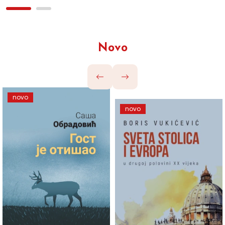
Novo
novo
novo