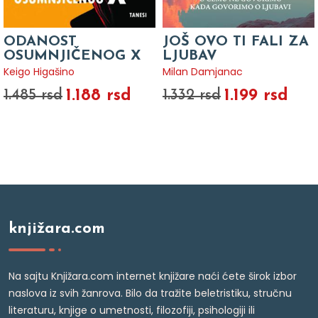
ODANOST
JOŠ OVO TI FALI ZA
OSUMNJIČENOG X
LJUBAV
Keigo Higašino
Milan Damjanac
1.188 rsd
1.199 rsd
1.485 rsd
1.332 rsd
knjižara.com
Na sajtu Knjižara.com internet knjižare naći ćete širok izbor
naslova iz svih žanrova. Bilo da tražite beletristiku, stručnu
literaturu, knjige o umetnosti, filozofiji, psihologiji ili