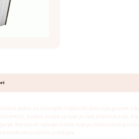
ri
ulovića, jedno od značajnih književnih dela koja govore o 
ntrici, čudaci, osobe za koje je celo primorje čulo, koji kod 
aljenje. Bartulović opisuje vreme koje je nepovratno prošlo
ka počinili neoprostive prestupe.