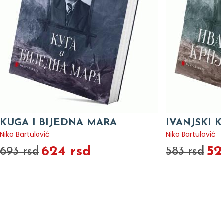
KUGA I BIJEDNA MARA
IVANJSKI 
Niko Bartulović
Niko Bartulović
624 rsd
52
693 rsd
583 rsd