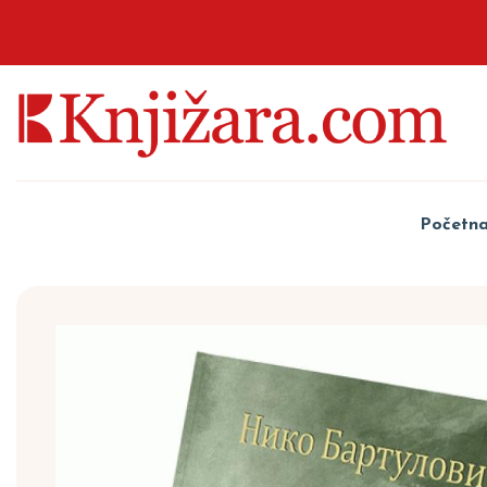
Početn