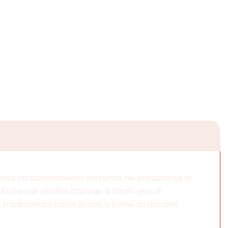
životu na dalmatinskim ostrvima, ne predstavlja ni
svoje okoline izazivaju ili strah i jezu ili
, tradicionalni način života, u kome su moralni