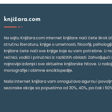
knjižara.com
Na sajtu Knjižara.com internet knjižare naći ćete širok izb
stručnu literaturu, knjige o umetnosti, filozofiji, psihologij
knjižare ćete naći sve knjige koje su vam potrebne. U naš
rečnici, vodiči i priručnici iz različitih oblasti. Zahval
najnovija izdanja i sve aktuelne knjižarske hitove. U našo
monografije i obimne enciklopedije.
Naša internet knjižara vam omogućava sigurnu i povoljnu
sezonske akcije sa popustima od 30%, 40%, pa čak i 50%