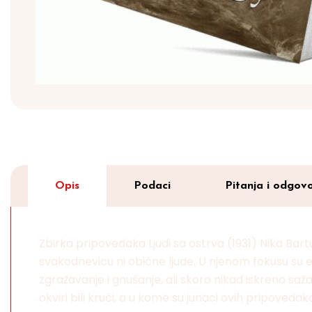
Opis
Podaci
Pitanja i odgovo
Zbirka pripovedaka Ljudi sa ostrva (1931) Nika Bart
svakodnevicu ni obične ljude. U njenom fokusu su eksce
zgražavanje i gnušanje, ali skoro nikad iskreno saž
okviri bili krući, a u kome su junaci ovih pripoveda