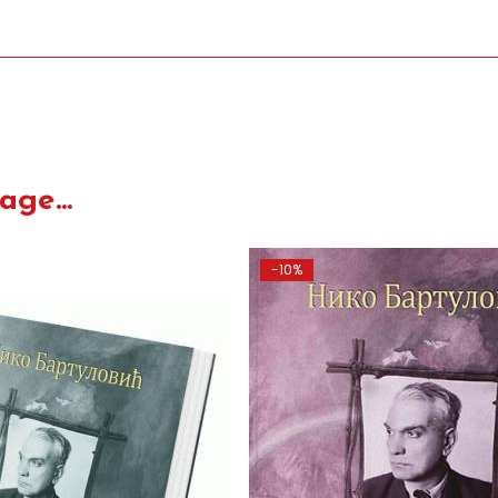
ge...
-10%