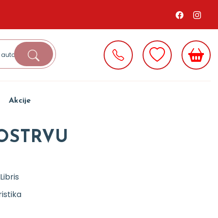
Akcije
 OSTRVU
Libris
istika