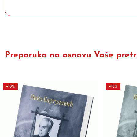
Preporuka na osnovu Vaše pretra
-10%
-10%