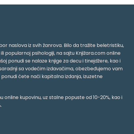
or naslova iz svih žanrova. Bilo da tražite beletristiku,
i ili popularnoj psihologiji, na sajtu Knjižara.com online
oj ponudi se nalaze knjige za decu i tinejdžere, kao i
jujući saradnji sa vodećim izdavačima, obezbeđujemo vam
j ponudi ćete naći kapitalna izdanja, izuzetne
 online kupovinu, uz stalne popuste od 10-20%, kao i
.