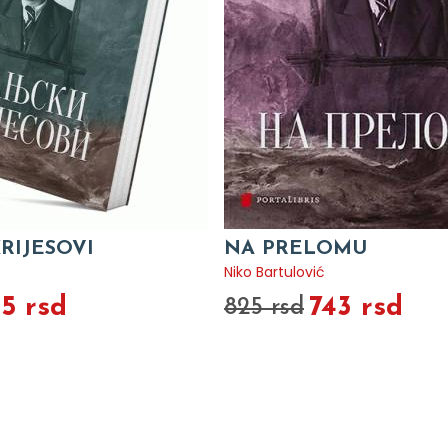
KRIJESOVI
NA PRELOMU
Niko Bartulović
5 rsd
743 rsd
825 rsd