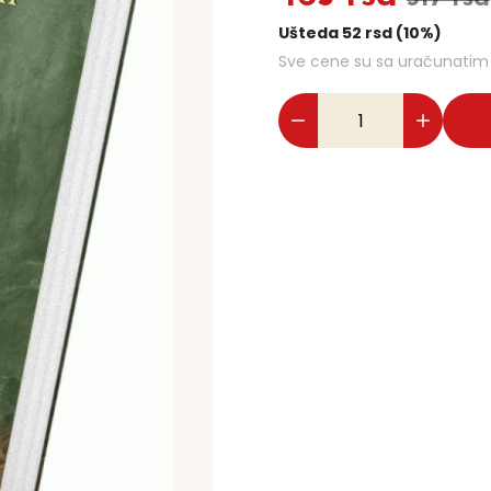
Ušteda 52 rsd (10%)
Sve cene su sa uračunati