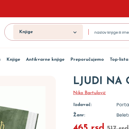
Knjige
a
Knjige
Antikvarne knjige
Preporučujemo
Top-lista
LJUDI NA
Niko Bartulović
Porta
Izdavač:
Beletr
Žanr:
465 rsd
517 rsd