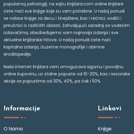
popularnoj psihologiji, na sajtu Knjižara.com online knjižare
ćete naći sve knjige koje su vam potrebne. U našoj ponudi
se nalaze knjige za decu i tinejdžere, kao i rečnici, vodiči i
priručnici iz različitih oblasti. Zahvaljujući saradnji sa vodećim
izdavačima, obezbeđujemo vam najnovija izdanja i sve
aktuelne knjižarske hitove. U našoj ponudi ćete naći
kapitalna izdanja, izuzetne monografije i obimne
enciklopedije.
Naša internet knjižara vam omogućava sigurnu i povoljnu
online kupovinu, uz stalne popuste od 10-20%, kao i sezonske
akcije sa popustima od 30%, 40%, pa čak i 50%.
Informacije
Linkovi
O Nama
Knjige