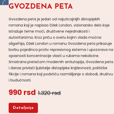
GVOZDENA PETA
Gvozdena peta je jedan od najuticajnijih distopijskih
romana koji je napisao Džek London, vizionarsko delo koje
istražuje teme moći, društvene nejednakosti i
autoritarizma. Kroz priču o svetu kojim vlada moćna
oligarhija, Džek London u romanu Gvozdena peta prikazuje
borbu pojedinca protiv represivnog sistema i upozorava na
opasnosti koncentracije vlasti u rukama nekolicine.
Smatrana pretečom modernih antiutopija, Gvozdena peta
i danas privlači ljubitelje distopijske književnosti, političke
fikcije i romana koji podstiču razmišljanje o slobodi, društvu
i budućnosti.
990 rsd
1.320 rsd
Detaljnije