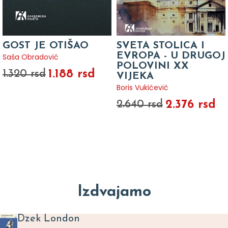
GOST JE OTIŠAO
SVETA STOLICA I
EVROPA - U DRUGOJ
Saša Obradović
POLOVINI XX
1.188 rsd
1.320 rsd
VIJEKA
Boris Vukićević
2.376 rsd
2.640 rsd
Izdvajamo
Dzek London