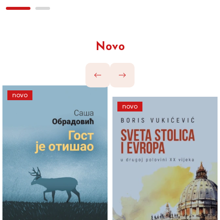
Novo
novo
novo