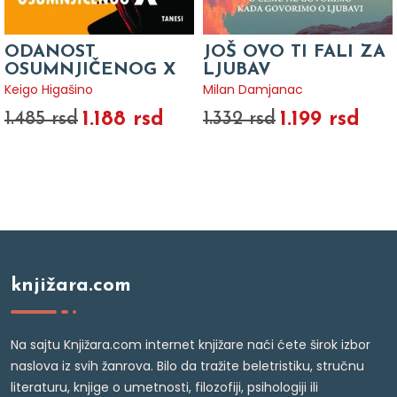
ODANOST
JOŠ OVO TI FALI ZA
OSUMNJIČENOG X
LJUBAV
Keigo Higašino
Milan Damjanac
1.188 rsd
1.199 rsd
1.485 rsd
1.332 rsd
knjižara.com
Na sajtu Knjižara.com internet knjižare naći ćete širok izbor
naslova iz svih žanrova. Bilo da tražite beletristiku, stručnu
literaturu, knjige o umetnosti, filozofiji, psihologiji ili