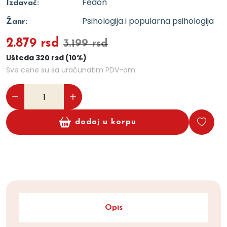
Fedon
Izdavač:
Psihologija i popularna psihologija
Žanr:
2.879 rsd
3.199 rsd
Ušteda 320 rsd (10%)
Sve cene su sa uračunatim PDV-om.
dodaj u korpu
Opis