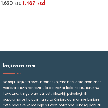
1.467 rsd
1.630 rsd
knjižara.com
Na sajtu Knjižara.com internet knjižare naći ćete širok izbor
naslova iz svih žanrova. Bilo da tražite beletristiku, stručnu
literaturu, knjige o umetnosti, filozofiji, psihologiji ili
popularnoj psihologiji, na sajtu Knjižara.com online knjižare
ćete naći sve knjige koje su vam potrebne. U našoj ponudi