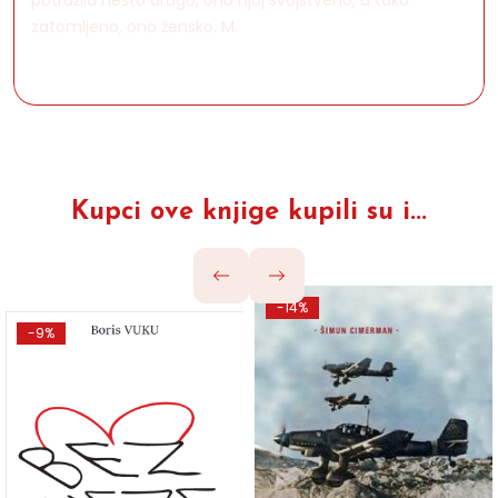
potražila nešto drugo, ono njoj svojstveno, a tako
zatomljeno, ono žensko. M.
Kupci ove knjige kupili su i...
-14%
-9%