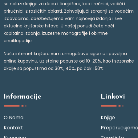
se nalaze knjige za decu i tinejdžere, kao i rečnici, vodiči i
priručnici iz različitih oblasti. Zahvaljujući saradnji sa vodećim
izdavačima, obezbeđujemo vam najnovija izdanja i sve
aktuelne knjižarske hitove. U našoj ponudi ćete naći
kapitalna izdanja, izuzetne monografije i obimne
enciklopedije.
Naša internet knjižara vam omogućava sigurnu i povoljnu
online kupovinu, uz stalne popuste od 10-20%, kao i sezonske
akcije sa popustima od 30%, 40%, pa čak i 50%.
Informacije
Linkovi
O Nama
Knjige
Kontakt
Preporučujem
Kupovina
Top-Lista