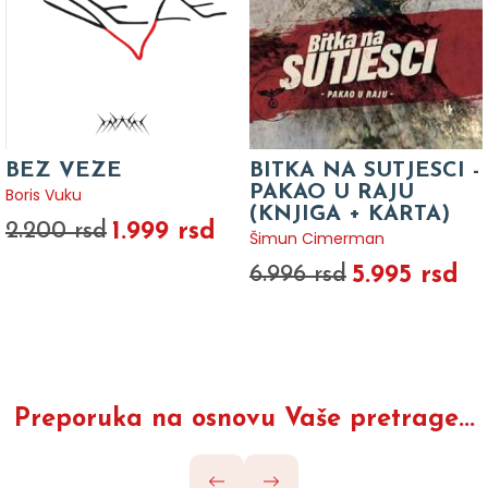
BEZ VEZE
BITKA NA SUTJESCI -
PAKAO U RAJU
Boris Vuku
(KNJIGA + KARTA)
1.999 rsd
2.200 rsd
Šimun Cimerman
5.995 rsd
6.996 rsd
Preporuka na osnovu Vaše pretrage...