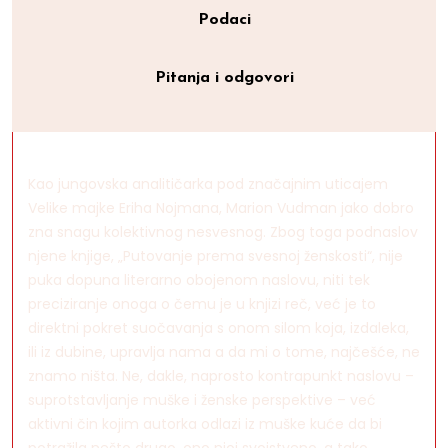
Podaci
Pitanja i odgovori
Kao jungovska analitičarka pod značajnim uticajem
Velike majke Eriha Nojmana, Marion Vudman jako dobro
zna snagu kolektivnog nesvesnog. Zbog toga podnaslov
njene knjige, „Putovanje prema svesnoj ženskosti“, nije
puka dopuna literarno obojenom naslovu, niti tek
preciziranje onoga o čemu je u knjizi reč, već je to
direktni pokret suočavanja s onom silom koja, izdaleka,
ili iz dubine, upravlja nama a da mi o tome, najčešće, ne
znamo ništa. Ne, dakle, naprosto kontrapunkt naslovu –
suprotstavljanje muške i ženske perspektive – već
aktivni čin kojim autorka odlazi iz muške kuće da bi