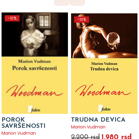
-10%
-10%
POROK
TRUDNA DEVICA
SAVRŠENOSTI
Marion Vudman
Marion Vudman
1.980 rsd
2.200 rsd