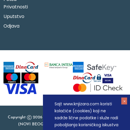
Privatnosti
Uputstvo
Odjava
Sajt www.knjizara.com koristi
kolačiće (cookies) koji ne
sadrže lične podatke i služe radi
Copyright
2026 Knjizara.com - MAKART DOO BEOGRAD
poboljšanja korisničkog iskustva
(NOVI BEOGRAD), PIB: 105184104, MB: 20337524