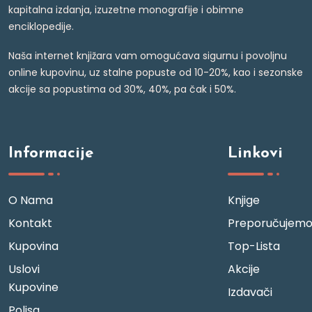
kapitalna izdanja, izuzetne monografije i obimne
enciklopedije.
Naša internet knjižara vam omogućava sigurnu i povoljnu
online kupovinu, uz stalne popuste od 10-20%, kao i sezonske
akcije sa popustima od 30%, 40%, pa čak i 50%.
Informacije
Linkovi
O Nama
Knjige
Kontakt
Preporučujem
Kupovina
Top-Lista
Uslovi
Akcije
Kupovine
Izdavači
Polisa