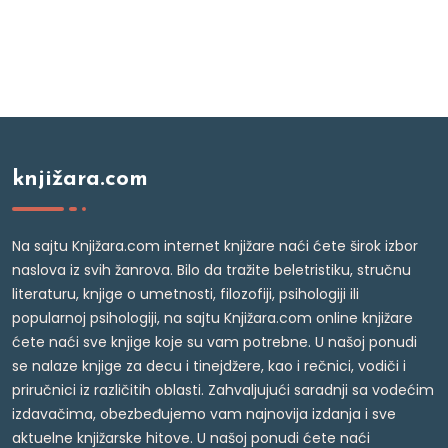
knjižara.com
Na sajtu Knjižara.com internet knjižare naći ćete širok izbor
naslova iz svih žanrova. Bilo da tražite beletristiku, stručnu
literaturu, knjige o umetnosti, filozofiji, psihologiji ili
popularnoj psihologiji, na sajtu Knjižara.com online knjižare
ćete naći sve knjige koje su vam potrebne. U našoj ponudi
se nalaze knjige za decu i tinejdžere, kao i rečnici, vodiči i
priručnici iz različitih oblasti. Zahvaljujući saradnji sa vodećim
izdavačima, obezbeđujemo vam najnovija izdanja i sve
aktuelne knjižarske hitove. U našoj ponudi ćete naći