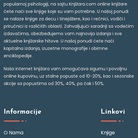
popularnoj psihologiji, na sajtu Knjižara.com online knjižare
ćete naći sve knjige koje su vam potrebne. U našoj ponudi
se nalaze knjige za decu i tinejdžere, kao i rečnici, vodiči i
priručnici iz različitih oblasti. Zahvaljujući saradnji sa vodećim
izdavačima, obezbeđujemo vam najnovija izdanja i sve
aktuelne knjižarske hitove. U našoj ponudi ćete naći
kapitalna izdanja, izuzetne monografije i obimne
enciklopedije.
Naša internet knjižara vam omogućava sigurnu i povoljnu
online kupovinu, uz stalne popuste od 10-20%, kao i sezonske
akcije sa popustima od 30%, 40%, pa čak i 50%.
Informacije
Linkovi
O Nama
Knjige