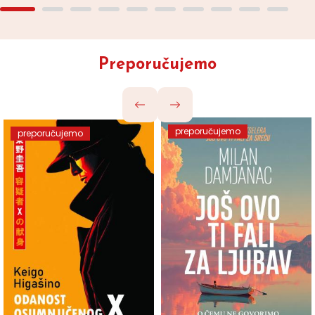
Preporučujemo
preporučujemo
preporučujemo