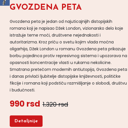
GVOZDENA PETA
Gvozdena peta je jedan od najuticajnijih distopijskih
romana koji je napisao Džek London, vizionarsko delo koje
istražuje teme moći, društvene nejednakosti i
autoritarizma. Kroz priču o svetu kojim vlada moćna
oligarhija, Džek London u romanu Gvozdena peta prikazuje
borbu pojedinca protiv represivnog sistema i upozorava na
opasnosti koncentracije vlasti u rukama nekolicine.
Smatrana pretečom modernih antiutopija, Gvozdena peta
i danas privlači ljubitelje distopijske književnosti, političke
fikcije i romana koji podstiču razmišljanje o slobodi, društvu
i budućnosti.
990 rsd
1.320 rsd
Detaljnije