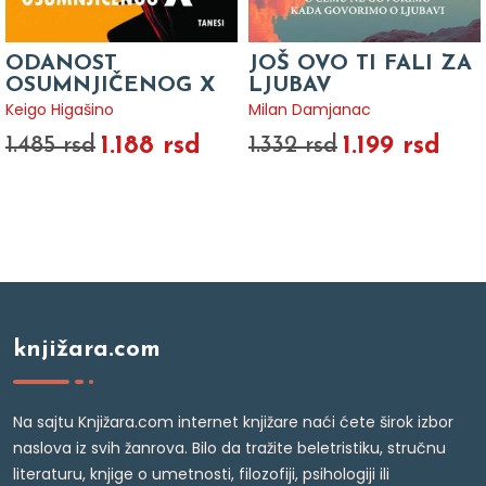
ODANOST
JOŠ OVO TI FALI ZA
OSUMNJIČENOG X
LJUBAV
Keigo Higašino
Milan Damjanac
1.188 rsd
1.199 rsd
1.485 rsd
1.332 rsd
knjižara.com
Na sajtu Knjižara.com internet knjižare naći ćete širok izbor
naslova iz svih žanrova. Bilo da tražite beletristiku, stručnu
literaturu, knjige o umetnosti, filozofiji, psihologiji ili