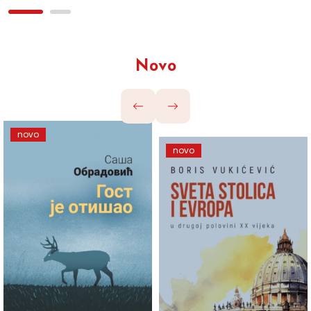
Novo
novo
novo