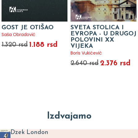
GOST JE OTIŠAO
SVETA STOLICA I
EVROPA - U DRUGOJ
Saša Obradović
POLOVINI XX
1.188 rsd
1.320 rsd
VIJEKA
Boris Vukićević
2.376 rsd
2.640 rsd
Izdvajamo
Dzek London