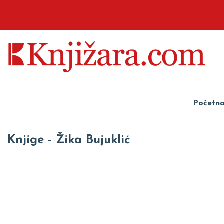
Početn
Knjige - Žika Bujuklić