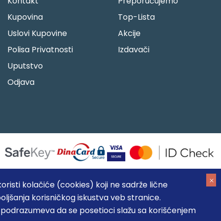
Kontakt
Preporučujemo
Kupovina
Top-Lista
Uslovi Kupovine
Akcije
Polisa Privatnosti
Izdavači
Uputstvo
Odjava
risti kolačiće (cookies) koji ne sadrže lične
oljšanja korisničkog iskustva veb stranice.
05184104, MB: 20337524
, podrazumeva da se posetioci slažu sa korišćenjem
, prikazu slika i samih cena, ali ne možemo garantovati da su