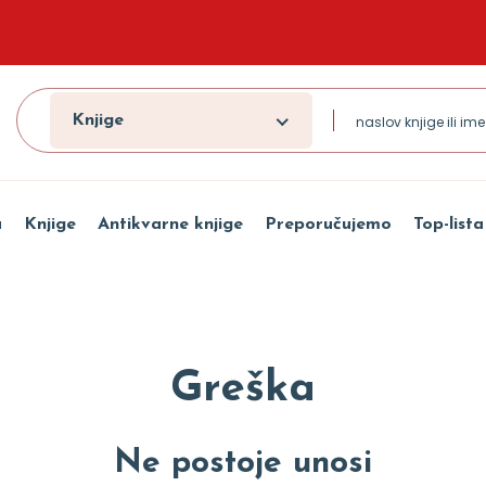
Knjige
a
Knjige
Antikvarne knjige
Preporučujemo
Top-lista
Greška
Ne postoje unosi