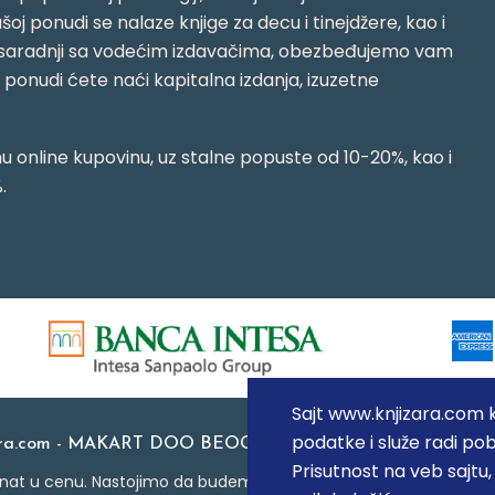
oj ponudi se nalaze knjige za decu i tinejdžere, kao i
jujući saradnji sa vodećim izdavačima, obezbeđujemo vam
j ponudi ćete naći kapitalna izdanja, izuzetne
 online kupovinu, uz stalne popuste od 10-20%, kao i
.
Sajt www.knjizara.com ko
podatke i služe radi pob
ara.com - MAKART DOO BEOGRAD (NOVI BEOGRAD), PIB: 1
Prisutnost na veb sajtu
at u cenu. Nastojimo da budemo što precizniji u opisu proizvoda