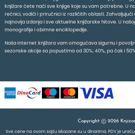
knjižare ćete naći sve knjige koje su vam potrebne. U naš
rečnici, vodiči i priručnici iz različitih oblasti. Zahval
najnovija izdanja i sve aktuelne knjižarske hitove. U našo
monografije i obimne enciklopedije.
Naša internet knjižara vam omogućava sigurnu i povoljnu
sezonske akcije sa popustima od 30%, 40%, pa čak i 50%
Copyright
2026 Knjiz
Sve cene na ovom sajtu iskazane su u dinarima. PDV je uračun