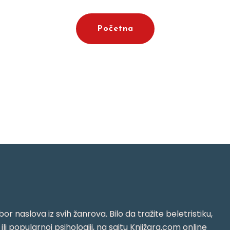
Početna
or naslova iz svih žanrova. Bilo da tražite beletristiku,
i ili popularnoj psihologiji, na sajtu Knjižara.com online