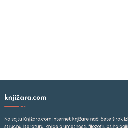
knjižara.com
Na sajtu Knjižara.com internet knjižare naći ćete širok izb
stručnu literaturu, knjige o umetnosti, filozofiji, psihologij