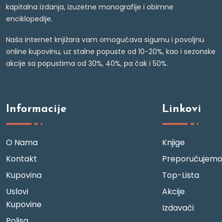
kapitalna izdanja, izuzetne monografije i obimne
enciklopedije.
Naša internet knjižara vam omogućava sigurnu i povoljnu
online kupovinu, uz stalne popuste od 10-20%, kao i sezonske
akcije sa popustima od 30%, 40%, pa čak i 50%.
Informacije
Linkovi
O Nama
Knjige
Kontakt
Preporučujem
Kupovina
Top-Lista
Uslovi
Akcije
Kupovine
Izdavači
Polisa