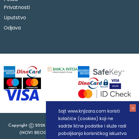
Privatnosti
Uputstvo
Odjava
Sajt www.knjizara.com koristi
kolačiće (cookies) koji ne
sadrže lične podatke i služe radi
Copyright
2026 Knjizara.com - MAKART DOO BEOGRAD
poboljšanja korisničkog iskustva
(NOVI BEOGRAD), PIB: 105184104, MB: 20337524