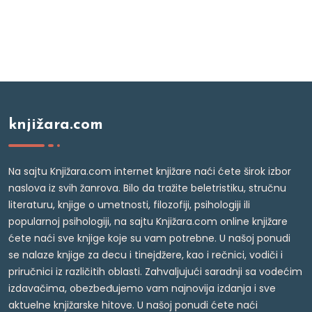
knjižara.com
Na sajtu Knjižara.com internet knjižare naći ćete širok izbor
naslova iz svih žanrova. Bilo da tražite beletristiku, stručnu
literaturu, knjige o umetnosti, filozofiji, psihologiji ili
popularnoj psihologiji, na sajtu Knjižara.com online knjižare
ćete naći sve knjige koje su vam potrebne. U našoj ponudi
se nalaze knjige za decu i tinejdžere, kao i rečnici, vodiči i
priručnici iz različitih oblasti. Zahvaljujući saradnji sa vodećim
izdavačima, obezbeđujemo vam najnovija izdanja i sve
aktuelne knjižarske hitove. U našoj ponudi ćete naći