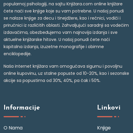
popularnoj psihologiji, na sajtu Knjižara.com online knjižare
ćete naći sve knjige koje su vam potrebne. U našoj ponudi
se nalaze knjige za decu i tinejdžere, kao i rečnici, vodiči i
priručnici iz različitih oblasti. Zahvaljujući saradnji sa vodećim
izdavačima, obezbeđujemo vam najnovija izdanja i sve
aktuelne knjižarske hitove. U našoj ponudi ćete naći
kapitalna izdanja, izuzetne monografije i obimne
enciklopedije.
Naša internet knjižara vam omogućava sigurnu i povoljnu
online kupovinu, uz stalne popuste od 10-20%, kao i sezonske
akcije sa popustima od 30%, 40%, pa čak i 50%.
Informacije
Linkovi
O Nama
Knjige