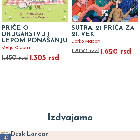
PRIČE O
SUTRA: 21 PRIČA ZA
DRUGARSTVU I
21. VEK
LEPOM PONAŠANJU
Darko Macan
Metju Oldam
1.620 rsd
1.800 rsd
1.305 rsd
1.450 rsd
Izdvajamo
Dzek London