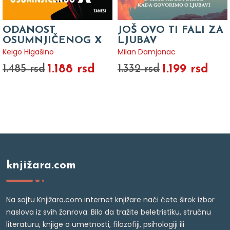
ODANOST
JOŠ OVO TI FALI ZA
OSUMNJIČENOG X
LJUBAV
Keigo Higašino
Milan Damjanac
1.188 rsd
1.199 rsd
1.485 rsd
1.332 rsd
knjižara.com
Na sajtu Knjižara.com internet knjižare naći ćete širok izbor
naslova iz svih žanrova. Bilo da tražite beletristiku, stručnu
literaturu, knjige o umetnosti, filozofiji, psihologiji ili