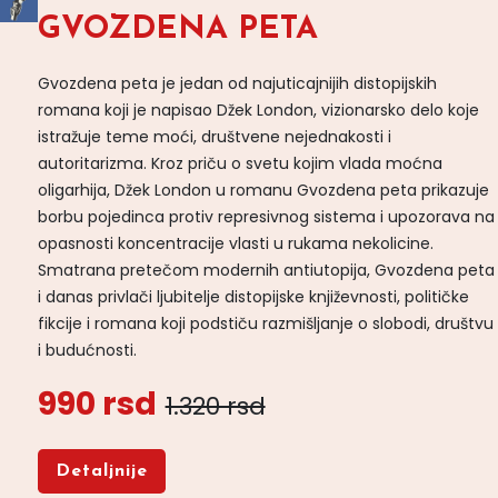
GVOZDENA PETA
Gvozdena peta je jedan od najuticajnijih distopijskih
romana koji je napisao Džek London, vizionarsko delo koje
istražuje teme moći, društvene nejednakosti i
autoritarizma. Kroz priču o svetu kojim vlada moćna
oligarhija, Džek London u romanu Gvozdena peta prikazuje
borbu pojedinca protiv represivnog sistema i upozorava na
opasnosti koncentracije vlasti u rukama nekolicine.
Smatrana pretečom modernih antiutopija, Gvozdena peta
i danas privlači ljubitelje distopijske književnosti, političke
fikcije i romana koji podstiču razmišljanje o slobodi, društvu
i budućnosti.
990 rsd
1.320 rsd
Detaljnije