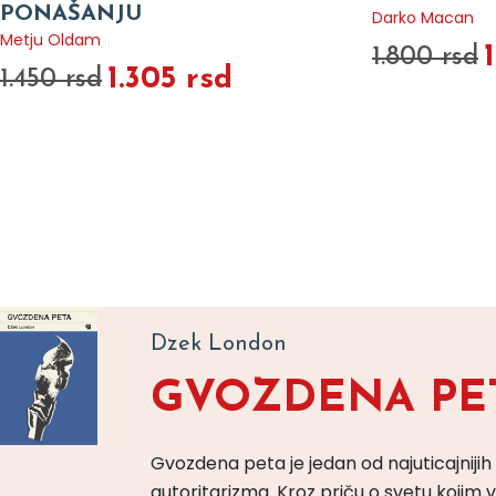
PONAŠANJU
Darko Macan
Metju Oldam
1.800 rsd
1.305 rsd
1.450 rsd
Dzek London
GVOZDENA PE
Gvozdena peta je jedan od najuticajnijih
autoritarizma. Kroz priču o svetu koji