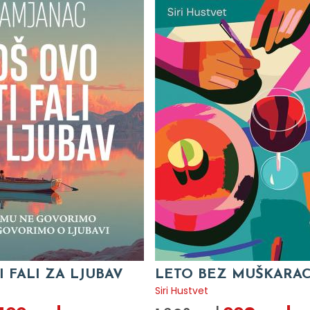
I FALI ZA LJUBAV
LETO BEZ MUŠKARA
c
Siri Hustvet