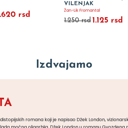
VILENJAK
Žan-Lik Fromantal
1.620 rsd
1.125 rsd
1.250 rsd
Izdvajamo
TA
 distopijskih romana koji je napisao Džek London, vizionars
m vlada moćna oligarhija, Džek London u romanu Gvozdena 