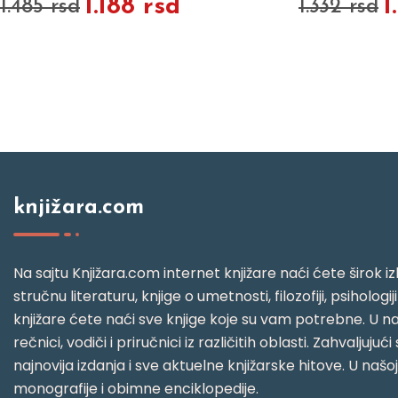
1.188 rsd
1
1.485 rsd
1.332 rsd
knjižara.com
Na sajtu Knjižara.com internet knjižare naći ćete širok izb
stručnu literaturu, knjige o umetnosti, filozofiji, psihologij
knjižare ćete naći sve knjige koje su vam potrebne. U naš
rečnici, vodiči i priručnici iz različitih oblasti. Zahval
najnovija izdanja i sve aktuelne knjižarske hitove. U našo
monografije i obimne enciklopedije.