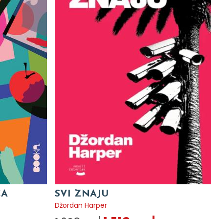
CA
SVI ZNAJU
Džordan Harper