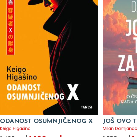
ODANOST OSUMNJIČENOG X
JOŠ OVO T
Keigo Higašino
Milan Damjana