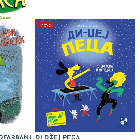
novo
 OFARBANI
DI-DŽEJ PECA