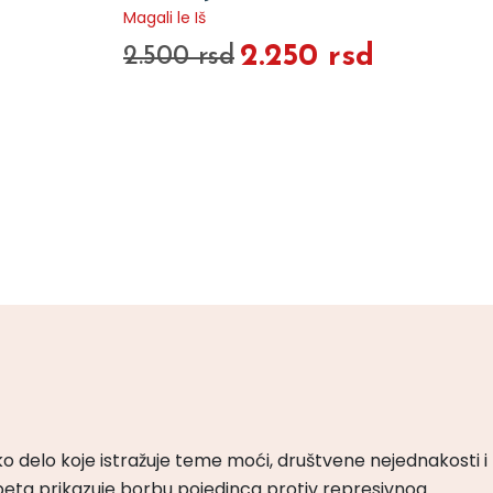
Magali le Iš
2.250 rsd
2.500 rsd
ko delo koje istražuje teme moći, društvene nejednakosti i
peta prikazuje borbu pojedinca protiv represivnog