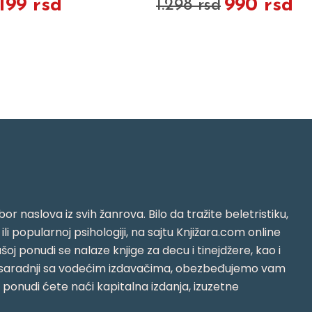
.199 rsd
990 rsd
1.298 rsd
or naslova iz svih žanrova. Bilo da tražite beletristiku,
i ili popularnoj psihologiji, na sajtu Knjižara.com online
oj ponudi se nalaze knjige za decu i tinejdžere, kao i
jujući saradnji sa vodećim izdavačima, obezbeđujemo vam
j ponudi ćete naći kapitalna izdanja, izuzetne