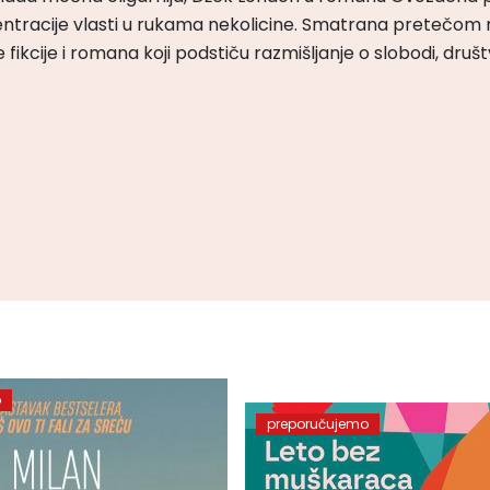
ntracije vlasti u rukama nekolicine. Smatrana pretečom m
čke fikcije i romana koji podstiču razmišljanje o slobodi, druš
o
preporučujemo