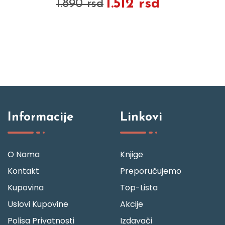
1.512 rsd
1.890 rsd
Informacije
Linkovi
O Nama
Knjige
Kontakt
Preporučujemo
Kupovina
Top-Lista
Uslovi Kupovine
Akcije
Polisa Privatnosti
Izdavači