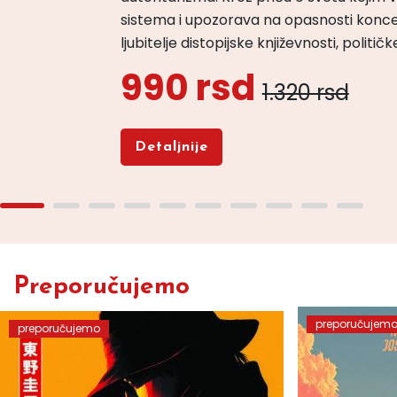
sistema i upozorava na opasnosti konce
ljubitelje distopijske književnosti, politi
990 rsd
1.320 rsd
Detaljnije
Preporučujemo
preporučujem
preporučujemo