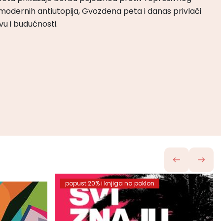
odernih antiutopija, Gvozdena peta i danas privlači
tvu i budućnosti.
popust 20% i knjiga na poklon