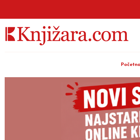
Početn