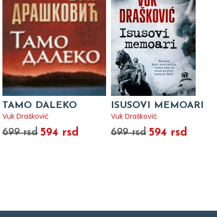
TAMO DALEKO
ISUSOVI MEMOARI
Vuk Drašković
Vuk Drašković
594 rsd
594 rsd
699 rsd
699 rsd