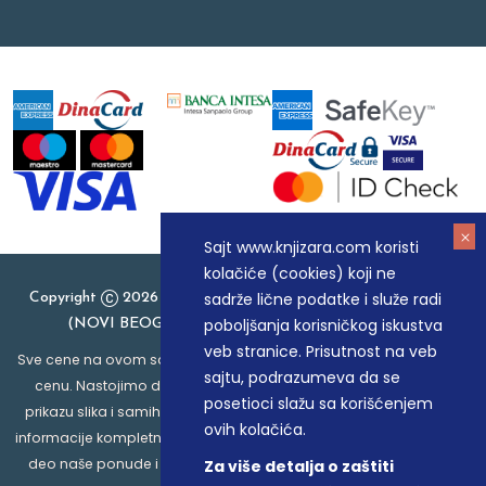
Sajt www.knjizara.com koristi
kolačiće (cookies) koji ne
sadrže lične podatke i služe radi
Copyright
2026 Knjizara.com - MAKART DOO BEOGRAD
poboljšanja korisničkog iskustva
(NOVI BEOGRAD), PIB: 105184104, MB: 20337524
veb stranice. Prisutnost na veb
Sve cene na ovom sajtu iskazane su u dinarima. PDV je uračunat u
sajtu, podrazumeva da se
cenu. Nastojimo da budemo što precizniji u opisu proizvoda,
posetioci slažu sa korišćenjem
prikazu slika i samih cena, ali ne možemo garantovati da su sve
ovih kolačića.
informacije kompletne i bez grešaka. Svi artikli prikazani na sajtu su
deo naše ponude i ne podrazumeva da su dostupni u svakom
Za više detalja o zaštiti