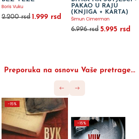
PAKAO U RAJU
Boris Vuku
(KNJIGA + KARTA)
1.999 rsd
2.200 rsd
Šimun Cimerman
5.995 rsd
6.996 rsd
Preporuka na osnovu Vaše pretrage...
-15%
-15%