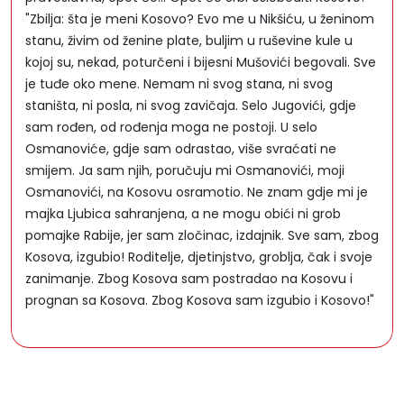
"Zbilja: šta je meni Kosovo? Evo me u Nikšiću, u ženinom
stanu, živim od ženine plate, buljim u ruševine kule u
kojoj su, nekad, poturčeni i bijesni Mušovići begovali. Sve
je tuđe oko mene. Nemam ni svog stana, ni svog
staništa, ni posla, ni svog zavičaja. Selo Jugovići, gdje
sam rođen, od rođenja moga ne postoji. U selo
Osmanoviće, gdje sam odrastao, više svraćati ne
smijem. Ja sam njih, poručuju mi Osmanovići, moji
Osmanovići, na Kosovu osramotio. Ne znam gdje mi je
majka Ljubica sahranjena, a ne mogu obići ni grob
pomajke Rabije, jer sam zločinac, izdajnik. Sve sam, zbog
Kosova, izgubio! Roditelje, djetinjstvo, groblja, čak i svoje
zanimanje. Zbog Kosova sam postradao na Kosovu i
prognan sa Kosova. Zbog Kosova sam izgubio i Kosovo!"