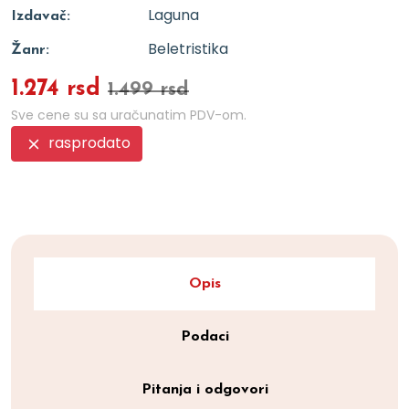
Laguna
Izdavač:
Beletristika
Žanr:
1.274 rsd
1.499 rsd
Sve cene su sa uračunatim PDV-om.
rasprodato
Opis
Podaci
Pitanja i odgovori