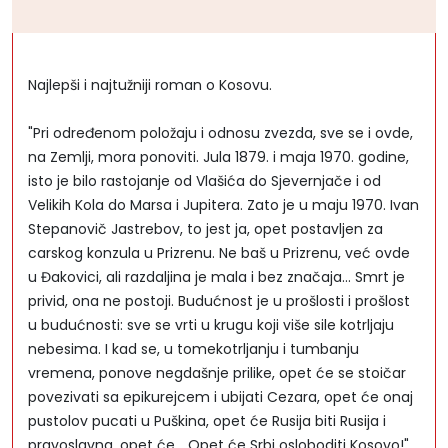
Najlepši i najtužniji roman o Kosovu.
"Pri određenom položaju i odnosu zvezda, sve se i ovde,
na Zemlji, mora ponoviti. Jula 1879. i maja 1970. godine,
isto je bilo rastojanje od Vlašića do Sjevernjače i od
Velikih Kola do Marsa i Jupitera. Zato je u maju 1970. Ivan
Stepanovič Jastrebov, to jest ja, opet postavljen za
carskog konzula u Prizrenu. Ne baš u Prizrenu, već ovde
u Đakovici, ali razdaljina je mala i bez značaja... Smrt je
privid, ona ne postoji. Budućnost je u prošlosti i prošlost
u budućnosti: sve se vrti u krugu koji više sile kotrljaju
nebesima. I kad se, u tomekotrljanju i tumbanju
vremena, ponove negdašnje prilike, opet će se stoičar
povezivati sa epikurejcem i ubijati Cezara, opet će onaj
pustolov pucati u Puškina, opet će Rusija biti Rusija i
pravoslavna, opet će... Opet će Srbi osloboditi Kosovo!"