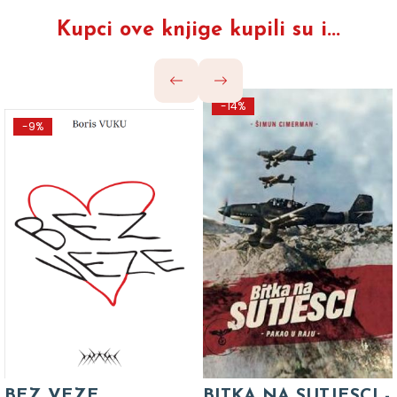
Kupci ove knjige kupili su i...
-14%
-9%
BEZ VEZE
BITKA NA SUTJESCI -