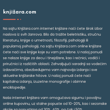
knjižara.com
Na sajtu Knjižara.com internet knjižare naći ćete širok izbor
naslova iz svih žanrova. Bilo da tražite beletristiku, stručnu
literaturu, knjige o umetnosti, filozofiji, psihologiji ili
popularnoj psihologiji, na sajtu Knjižara.com online knjižare
ćete naći sve knjige koje su vam potrebne. U našoj ponudi
se nalaze knjige za decu i tinejdžere, kao i rečnici, vodiči i
priručnici iz različitih oblasti. Zahvaljujući saradnji sa vodećim
izdavačima, obezbeđujemo vam najnovija izdanja i sve
aktuelne knjižarske hitove. U našoj ponudi ćete naći
kapitalna izdanja, izuzetne monografije i obimne
enciklopedije.
Naša internet knjižara vam omogućava sigurnu i povoljnu
online kupovinu, uz stalne popuste od 10-20%, kao i sezonske
akcije sa popustima od 30%, 40%, pa čak i 50%.