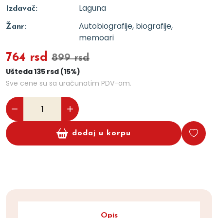
Laguna
Izdavač:
Autobiografije, biografije,
Žanr:
memoari
764 rsd
899 rsd
Ušteda 135 rsd (15%)
Sve cene su sa uračunatim PDV-om.
dodaj u korpu
Opis