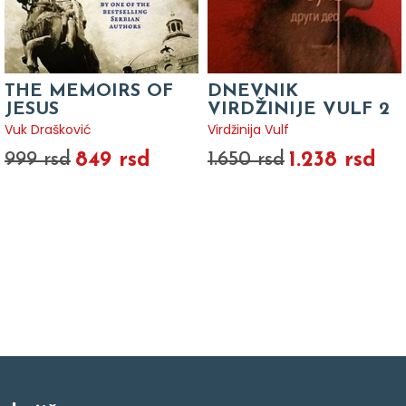
THE MEMOIRS OF
DNEVNIK
JESUS
VIRDŽINIJE VULF 2
Vuk Drašković
Virdžinija Vulf
849 rsd
1.238 rsd
999 rsd
1.650 rsd