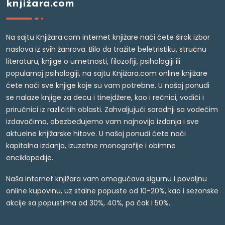
knjižara.com
Na sajtu Knjižara.com internet knjižare naći ćete širok izbor
naslova iz svih žanrova. Bilo da tražite beletristiku, stručnu
literaturu, knjige o umetnosti, filozofiji, psihologiji ili
popularnoj psihologiji, na sajtu Knjižara.com online knjižare
ćete naći sve knjige koje su vam potrebne. U našoj ponudi
se nalaze knjige za decu i tinejdžere, kao i rečnici, vodiči i
priručnici iz različitih oblasti. Zahvaljujući saradnji sa vodećim
izdavačima, obezbeđujemo vam najnovija izdanja i sve
aktuelne knjižarske hitove. U našoj ponudi ćete naći
kapitalna izdanja, izuzetne monografije i obimne
enciklopedije.
Naša internet knjižara vam omogućava sigurnu i povoljnu
online kupovinu, uz stalne popuste od 10-20%, kao i sezonske
akcije sa popustima od 30%, 40%, pa čak i 50%.