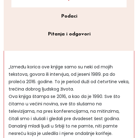
Podaci
Pitanja i odgovori
„Između korica ove knjige samo su neki od mojih
tekstova, govora ili intervjua, od jeseni 1989. pa do
proleća 2016. godine. To je period duži od četvrtine veka,
trećina dobrog ljudskog života.
Ova knjiga štampa se 2016, a kao da je 1990. Sve što
čitamo u većini novina, sve što slušamo na
televizijama, na pres konferencijama, na mitinzima,
čitali smo i slušali i gledali pre dvadeset šest godina.
Današnji mladi ljudi u Srbiji to ne pamte, niti pamte
nesreću koja je usledila i njene ondašnje korifeje.