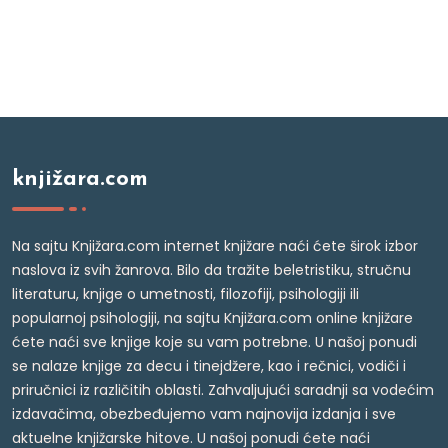
knjižara.com
Na sajtu Knjižara.com internet knjižare naći ćete širok izbor
naslova iz svih žanrova. Bilo da tražite beletristiku, stručnu
literaturu, knjige o umetnosti, filozofiji, psihologiji ili
popularnoj psihologiji, na sajtu Knjižara.com online knjižare
ćete naći sve knjige koje su vam potrebne. U našoj ponudi
se nalaze knjige za decu i tinejdžere, kao i rečnici, vodiči i
priručnici iz različitih oblasti. Zahvaljujući saradnji sa vodećim
izdavačima, obezbeđujemo vam najnovija izdanja i sve
aktuelne knjižarske hitove. U našoj ponudi ćete naći