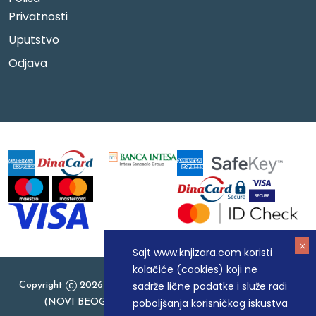
Privatnosti
Uputstvo
Odjava
Sajt www.knjizara.com koristi
kolačiće (cookies) koji ne
sadrže lične podatke i služe radi
Copyright
2026 Knjizara.com - MAKART DOO BEOGRAD
poboljšanja korisničkog iskustva
(NOVI BEOGRAD), PIB: 105184104, MB: 20337524