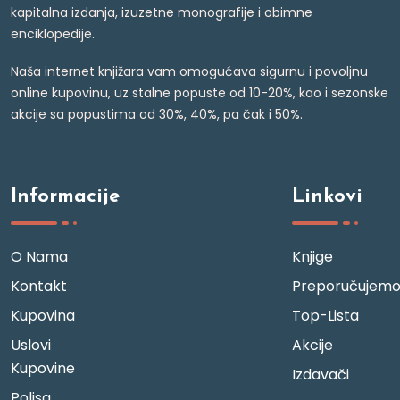
kapitalna izdanja, izuzetne monografije i obimne
enciklopedije.
Naša internet knjižara vam omogućava sigurnu i povoljnu
online kupovinu, uz stalne popuste od 10-20%, kao i sezonske
akcije sa popustima od 30%, 40%, pa čak i 50%.
Informacije
Linkovi
O Nama
Knjige
Kontakt
Preporučujem
Kupovina
Top-Lista
Uslovi
Akcije
Kupovine
Izdavači
Polisa