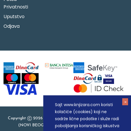
Privatnosti
Uputstvo
Odjava
Sajt www.knjizara.com koristi
kolačiće (cookies) koji ne
sadrže lične podatke i služe radi
Copyright
2026 Knjizara.com - MAKART DOO BEOGRAD
poboljšanja korisničkog iskustva
(NOVI BEOGRAD), PIB: 105184104, MB: 20337524