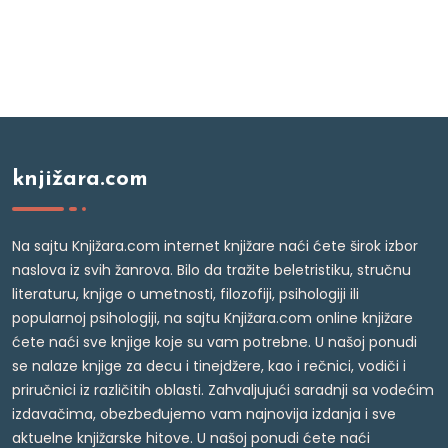
knjižara.com
Na sajtu Knjižara.com internet knjižare naći ćete širok izbor
naslova iz svih žanrova. Bilo da tražite beletristiku, stručnu
literaturu, knjige o umetnosti, filozofiji, psihologiji ili
popularnoj psihologiji, na sajtu Knjižara.com online knjižare
ćete naći sve knjige koje su vam potrebne. U našoj ponudi
se nalaze knjige za decu i tinejdžere, kao i rečnici, vodiči i
priručnici iz različitih oblasti. Zahvaljujući saradnji sa vodećim
izdavačima, obezbeđujemo vam najnovija izdanja i sve
aktuelne knjižarske hitove. U našoj ponudi ćete naći