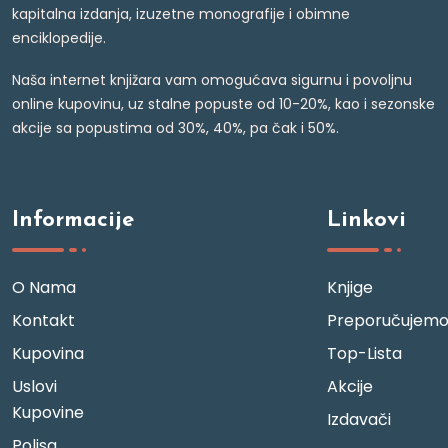
kapitalna izdanja, izuzetne monografije i obimne
enciklopedije.
Naša internet knjižara vam omogućava sigurnu i povoljnu
online kupovinu, uz stalne popuste od 10-20%, kao i sezonske
akcije sa popustima od 30%, 40%, pa čak i 50%.
Informacije
Linkovi
O Nama
Knjige
Kontakt
Preporučujem
Kupovina
Top-Lista
Uslovi
Akcije
Kupovine
Izdavači
Polisa