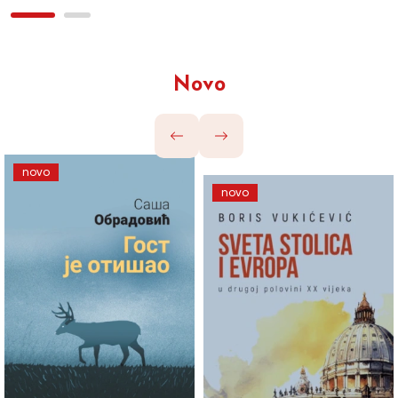
Novo
novo
novo