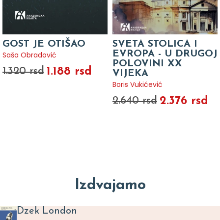
GOST JE OTIŠAO
SVETA STOLICA I
EVROPA - U DRUGOJ
Saša Obradović
POLOVINI XX
1.188 rsd
1.320 rsd
VIJEKA
Boris Vukićević
2.376 rsd
2.640 rsd
Izdvajamo
Dzek London