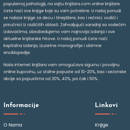
popularnoj psihologiji, na sajtu Knjižara.com online knjižare
ćete naći sve knjige koje su vam potrebne. U našoj ponudi
se nalaze knjige za decu i tinejdžere, kao i rečnici, vodiči i
priručnici iz različitih oblasti. Zahvaljujući saradnji sa vodećim
izdavačima, obezbeđujemo vam najnovija izdanja i sve
aktuelne knjižarske hitove. U našoj ponudi ćete naći
kapitalna izdanja, izuzetne monografije i obimne
enciklopedije.
Naša internet knjižara vam omogućava sigurnu i povoljnu
online kupovinu, uz stalne popuste od 10-20%, kao i sezonske
akcije sa popustima od 30%, 40%, pa čak i 50%.
Informacije
Linkovi
O Nama
Knjige