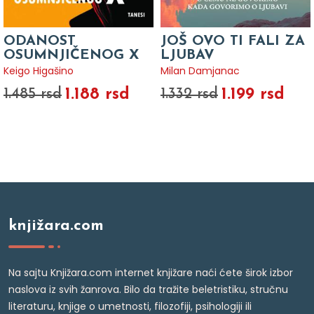
ODANOST
JOŠ OVO TI FALI ZA
OSUMNJIČENOG X
LJUBAV
Keigo Higašino
Milan Damjanac
1.188 rsd
1.199 rsd
1.485 rsd
1.332 rsd
knjižara.com
Na sajtu Knjižara.com internet knjižare naći ćete širok izbor
naslova iz svih žanrova. Bilo da tražite beletristiku, stručnu
literaturu, knjige o umetnosti, filozofiji, psihologiji ili