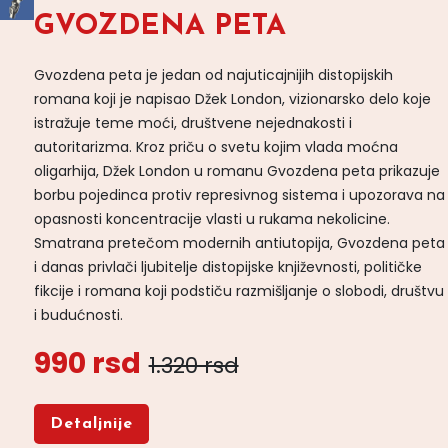
GVOZDENA PETA
Gvozdena peta je jedan od najuticajnijih distopijskih
romana koji je napisao Džek London, vizionarsko delo koje
istražuje teme moći, društvene nejednakosti i
autoritarizma. Kroz priču o svetu kojim vlada moćna
oligarhija, Džek London u romanu Gvozdena peta prikazuje
borbu pojedinca protiv represivnog sistema i upozorava na
opasnosti koncentracije vlasti u rukama nekolicine.
Smatrana pretečom modernih antiutopija, Gvozdena peta
i danas privlači ljubitelje distopijske književnosti, političke
fikcije i romana koji podstiču razmišljanje o slobodi, društvu
i budućnosti.
990 rsd
1.320 rsd
Detaljnije