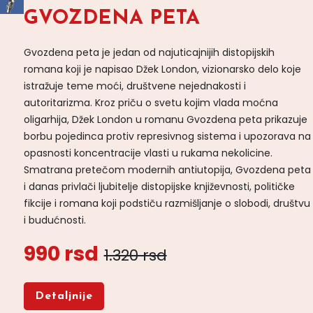
GVOZDENA PETA
Gvozdena peta je jedan od najuticajnijih distopijskih
romana koji je napisao Džek London, vizionarsko delo koje
istražuje teme moći, društvene nejednakosti i
autoritarizma. Kroz priču o svetu kojim vlada moćna
oligarhija, Džek London u romanu Gvozdena peta prikazuje
borbu pojedinca protiv represivnog sistema i upozorava na
opasnosti koncentracije vlasti u rukama nekolicine.
Smatrana pretečom modernih antiutopija, Gvozdena peta
i danas privlači ljubitelje distopijske književnosti, političke
fikcije i romana koji podstiču razmišljanje o slobodi, društvu
i budućnosti.
990 rsd
1.320 rsd
Detaljnije