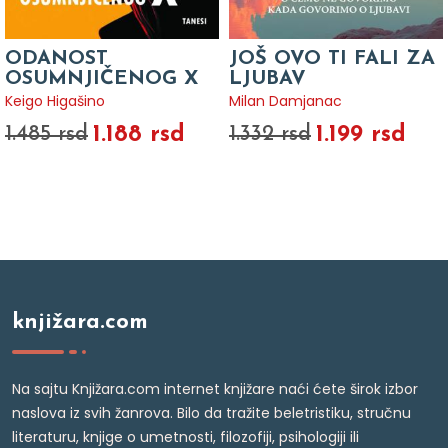
ODANOST
JOŠ OVO TI FALI ZA
OSUMNJIČENOG X
LJUBAV
Keigo Higašino
Milan Damjanac
1.188 rsd
1.199 rsd
1.485 rsd
1.332 rsd
knjižara.com
Na sajtu Knjižara.com internet knjižare naći ćete širok izbor
naslova iz svih žanrova. Bilo da tražite beletristiku, stručnu
literaturu, knjige o umetnosti, filozofiji, psihologiji ili