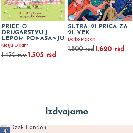
PRIČE O
SUTRA: 21 PRIČA ZA
DRUGARSTVU I
21. VEK
LEPOM PONAŠANJU
Darko Macan
Metju Oldam
1.620 rsd
1.800 rsd
1.305 rsd
1.450 rsd
Izdvajamo
Dzek London