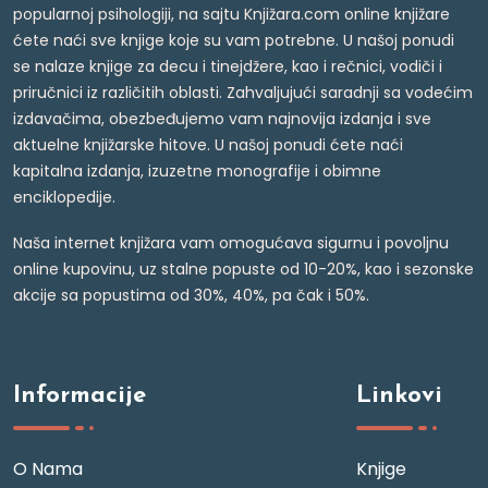
popularnoj psihologiji, na sajtu Knjižara.com online knjižare
ćete naći sve knjige koje su vam potrebne. U našoj ponudi
se nalaze knjige za decu i tinejdžere, kao i rečnici, vodiči i
priručnici iz različitih oblasti. Zahvaljujući saradnji sa vodećim
izdavačima, obezbeđujemo vam najnovija izdanja i sve
aktuelne knjižarske hitove. U našoj ponudi ćete naći
kapitalna izdanja, izuzetne monografije i obimne
enciklopedije.
Naša internet knjižara vam omogućava sigurnu i povoljnu
online kupovinu, uz stalne popuste od 10-20%, kao i sezonske
akcije sa popustima od 30%, 40%, pa čak i 50%.
Informacije
Linkovi
O Nama
Knjige