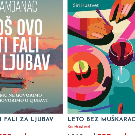
I FALI ZA LJUBAV
LETO BEZ MUŠKARA
c
Siri Hustvet