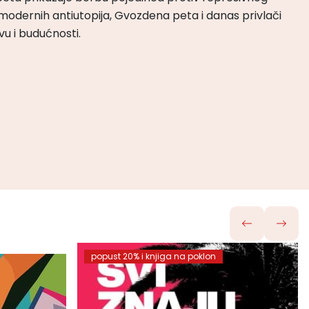
odernih antiutopija, Gvozdena peta i danas privlači
tvu i budućnosti.
popust 20% i knjiga na poklon