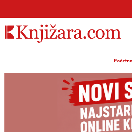
Početn