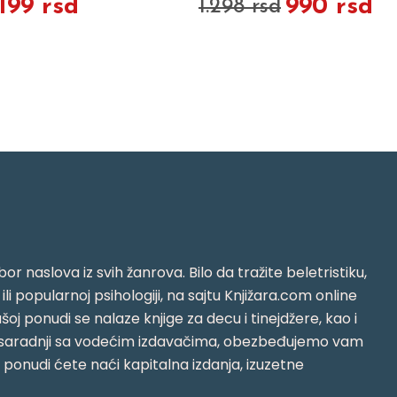
.199 rsd
990 rsd
1.298 rsd
or naslova iz svih žanrova. Bilo da tražite beletristiku,
i ili popularnoj psihologiji, na sajtu Knjižara.com online
oj ponudi se nalaze knjige za decu i tinejdžere, kao i
jujući saradnji sa vodećim izdavačima, obezbeđujemo vam
j ponudi ćete naći kapitalna izdanja, izuzetne