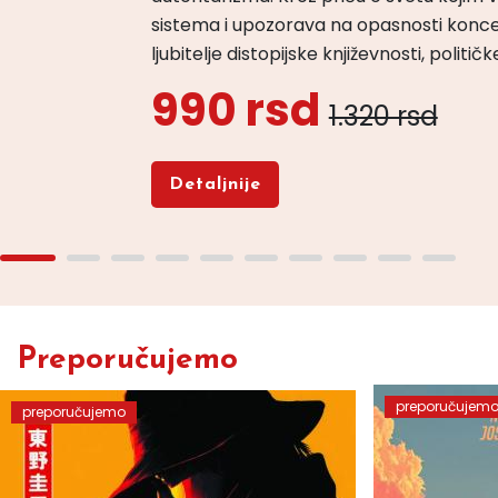
sistema i upozorava na opasnosti konce
ljubitelje distopijske književnosti, politi
990 rsd
1.320 rsd
Detaljnije
Preporučujemo
preporučujem
preporučujemo