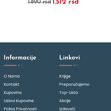
1.512 rsd
1.890 rsd
Informacije
Linkovi
O Nama
Knjige
Kontakt
Preporučujemo
Kupovina
Top-Lista
Uslovi Kupovine
Akcije
Polisa Privatnosti
Izdavači