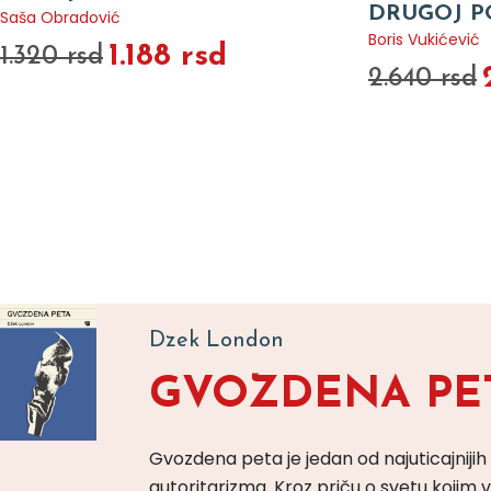
DRUGOJ P
Saša Obradović
Boris Vukićević
1.188 rsd
1.320 rsd
2.640 rsd
Dzek London
GVOZDENA PE
Gvozdena peta je jedan od najuticajnijih
autoritarizma. Kroz priču o svetu koji