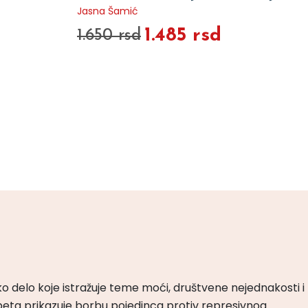
Jasna Šamić
1.485 rsd
1.650 rsd
ko delo koje istražuje teme moći, društvene nejednakosti i
peta prikazuje borbu pojedinca protiv represivnog