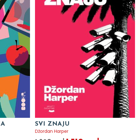
CA
SVI ZNAJU
Džordan Harper