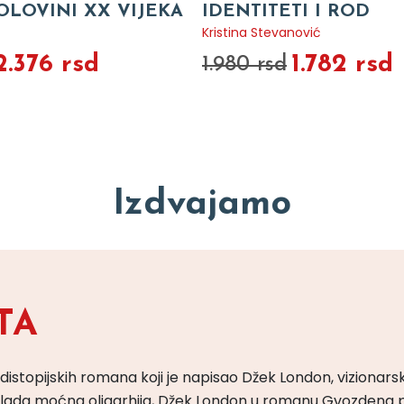
OLOVINI XX VIJEKA
IDENTITETI I ROD
Kristina Stevanović
2.376 rsd
1.782 rsd
1.980 rsd
Izdvajamo
TA
 distopijskih romana koji je napisao Džek London, vizionars
m vlada moćna oligarhija, Džek London u romanu Gvozdena 