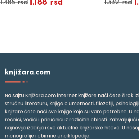
1.188 rsd
1
1.485 rsd
1.332 rsd
knjižara.com
Na sajtu Knjižara.com internet knjižare naći ćete širok izb
stručnu literaturu, knjige o umetnosti, filozofiji, psihologij
knjižare ćete naći sve knjige koje su vam potrebne. U naš
rečnici, vodiči i priručnici iz različitih oblasti. Zahval
najnovija izdanja i sve aktuelne knjižarske hitove. U našo
monografije i obimne enciklopedije.