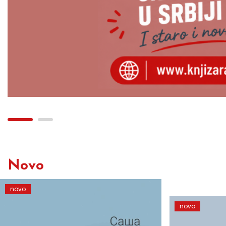
Novo
novo
novo