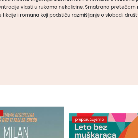
ntracije vlasti u rukama nekolicine. Smatrana pretečom m
čke fikcije i romana koji podstiču razmišljanje o slobodi, druš
o
preporučujemo