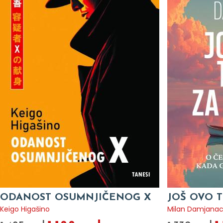
ODANOST OSUMNJIČENOG X
JOŠ OVO T
Keigo Higašino
Milan Damjana