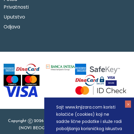
Privatnosti
Uputstvo
Odjava
Sajt www.knjizara.com koristi
kolačiće (cookies) koji ne
sadrže lične podatke i služe radi
Copyright
2026 Knjizara.com - MAKART DOO BEOGRAD
poboljšanja korisničkog iskustva
(NOVI BEOGRAD), PIB: 105184104, MB: 20337524