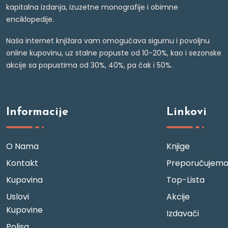
kapitalna izdanja, izuzetne monografije i obimne
enciklopedije.
Naša internet knjižara vam omogućava sigurnu i povoljnu
online kupovinu, uz stalne popuste od 10-20%, kao i sezonske
akcije sa popustima od 30%, 40%, pa čak i 50%.
Informacije
Linkovi
O Nama
Knjige
Kontakt
Preporučujem
Kupovina
Top-Lista
Uslovi
Akcije
Kupovine
Izdavači
Polisa