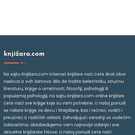
knjižara.com
Na sajtu Knjižara.com internet knjižare naći ćete širok izbor
naslova iz svih žanrova. Bilo da tražite beletristiku, stručnu
literaturu, knjige o umetnosti, filozofiji, psihologiji ili
popularnoj psihologiji, na sajtu Knjižara.com online knjižare
ćete naći sve knjige koje su vam potrebne. U našoj ponudi
se nalaze knjige za decu i tinejdžere, kao i rečnici, vodiči i
priručnici iz različitih oblasti. Zahvaljujući saradnji sa vodećim
izdavačima, obezbeđujemo vam najnovija izdanja i sve
aktuelne knjižarske hitove. U našoj ponudi ćete naći