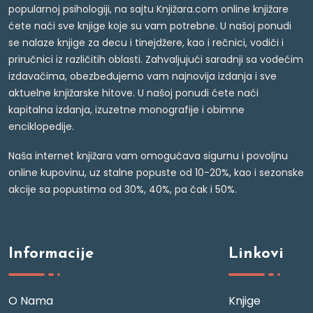
popularnoj psihologiji, na sajtu Knjižara.com online knjižare
ćete naći sve knjige koje su vam potrebne. U našoj ponudi
se nalaze knjige za decu i tinejdžere, kao i rečnici, vodiči i
priručnici iz različitih oblasti. Zahvaljujući saradnji sa vodećim
izdavačima, obezbeđujemo vam najnovija izdanja i sve
aktuelne knjižarske hitove. U našoj ponudi ćete naći
kapitalna izdanja, izuzetne monografije i obimne
enciklopedije.
Naša internet knjižara vam omogućava sigurnu i povoljnu
online kupovinu, uz stalne popuste od 10-20%, kao i sezonske
akcije sa popustima od 30%, 40%, pa čak i 50%.
Informacije
Linkovi
O Nama
Knjige