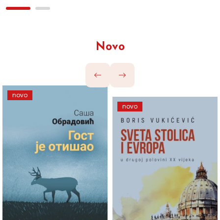
Novo
novo
novo