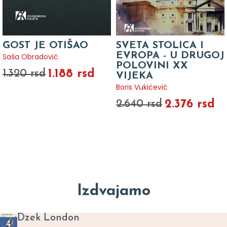
GOST JE OTIŠAO
SVETA STOLICA I
EVROPA - U DRUGOJ
Saša Obradović
POLOVINI XX
1.188 rsd
1.320 rsd
VIJEKA
Boris Vukićević
2.376 rsd
2.640 rsd
Izdvajamo
Dzek London