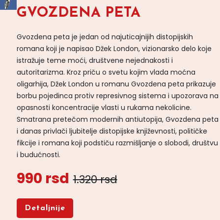
GVOZDENA PETA
Gvozdena peta je jedan od najuticajnijih distopijskih
romana koji je napisao Džek London, vizionarsko delo koje
istražuje teme moći, društvene nejednakosti i
autoritarizma. Kroz priču o svetu kojim vlada moćna
oligarhija, Džek London u romanu Gvozdena peta prikazuje
borbu pojedinca protiv represivnog sistema i upozorava na
opasnosti koncentracije vlasti u rukama nekolicine.
Smatrana pretečom modernih antiutopija, Gvozdena peta
i danas privlači ljubitelje distopijske književnosti, političke
fikcije i romana koji podstiču razmišljanje o slobodi, društvu
i budućnosti.
990 rsd
1.320 rsd
Detaljnije