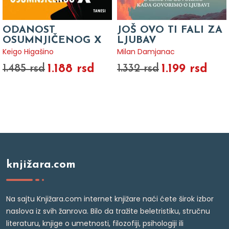
ODANOST
JOŠ OVO TI FALI ZA
OSUMNJIČENOG X
LJUBAV
Keigo Higašino
Milan Damjanac
1.188 rsd
1.199 rsd
1.485 rsd
1.332 rsd
knjižara.com
Na sajtu Knjižara.com internet knjižare naći ćete širok izbor
naslova iz svih žanrova. Bilo da tražite beletristiku, stručnu
literaturu, knjige o umetnosti, filozofiji, psihologiji ili