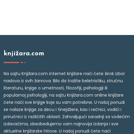
knjižara.com
Na sajtu Knjižara.com internet knjižare naći ćete širok izbor
naslova iz svih žanrova. Bilo da tražite beletristiku, stručnu
literaturu, knjige o umetnosti, filozofiji, psihologiji ili
popularnoj psihologiji, na sajtu Knjižara.com online knjižare
ćete naći sve knjige koje su vam potrebne. U našoj ponudi
se nalaze knjige za decu i tinejdžere, kao i rečnici, vodiči i
priručnici iz različitih oblasti. Zahvaljujući saradnji sa vodećim
izdavačima, obezbeđujemo vam najnovija izdanja i sve
aktuelne knjižarske hitove. U našoj ponudi ćete naći