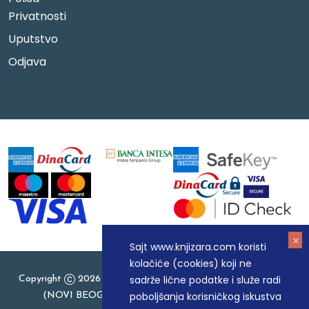
Privatnosti
Uputstvo
Odjava
Sajt www.knjizara.com koristi
kolačiće (cookies) koji ne
sadrže lične podatke i služe radi
Copyright
2026 Knjizara.com - MAKART DOO BEOGRAD
poboljšanja korisničkog iskustva
(NOVI BEOGRAD), PIB: 105184104, MB: 20337524