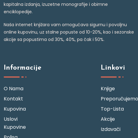
kapitalna izdanja, izuzetne monografije i obimne
enciklopedije.
Naša internet knjižara vam omogućava sigurnu i povoljnu
online kupovinu, uz stalne popuste od 10-20%, kao i sezonske
akcije sa popustima od 30%, 40%, pa čak i 50%.
Informacije
Linkovi
O Nama
Knjige
Kontakt
Preporučujem
Kupovina
Top-Lista
Uslovi
Akcije
Kupovine
Izdavači
Polisa