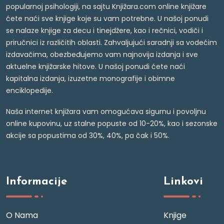
popularnoj psihologiji, na sajtu Knjižara.com online knjižare
ćete naći sve knjige koje su vam potrebne. U našoj ponudi
se nalaze knjige za decu i tinejdžere, kao i rečnici, vodiči i
priručnici iz različitih oblasti. Zahvaljujući saradnji sa vodećim
izdavačima, obezbeđujemo vam najnovija izdanja i sve
aktuelne knjižarske hitove. U našoj ponudi ćete naći
kapitalna izdanja, izuzetne monografije i obimne
enciklopedije.
Naša internet knjižara vam omogućava sigurnu i povoljnu
online kupovinu, uz stalne popuste od 10-20%, kao i sezonske
akcije sa popustima od 30%, 40%, pa čak i 50%.
Informacije
Linkovi
O Nama
Knjige