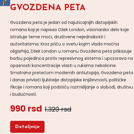
GVOZDENA PETA
Gvozdena peta je jedan od najuticajnijih distopijskih
romana koji je napisao Džek London, vizionarsko delo koje
istražuje teme moći, društvene nejednakosti i
autoritarizma. Kroz priču o svetu kojim vlada moćna
oligarhija, Džek London u romanu Gvozdena peta prikazuje
borbu pojedinca protiv represivnog sistema i upozorava na
opasnosti koncentracije vlasti u rukama nekolicine.
Smatrana pretečom modernih antiutopija, Gvozdena peta
i danas privlači ljubitelje distopijske književnosti, političke
fikcije i romana koji podstiču razmišljanje o slobodi, društvu
i budućnosti.
990 rsd
1.320 rsd
Detaljnije