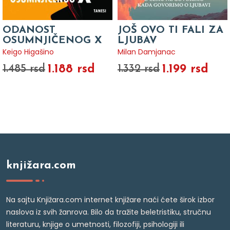
ODANOST
JOŠ OVO TI FALI ZA
OSUMNJIČENOG X
LJUBAV
Keigo Higašino
Milan Damjanac
1.188 rsd
1.199 rsd
1.485 rsd
1.332 rsd
knjižara.com
Na sajtu Knjižara.com internet knjižare naći ćete širok izbor
naslova iz svih žanrova. Bilo da tražite beletristiku, stručnu
literaturu, knjige o umetnosti, filozofiji, psihologiji ili