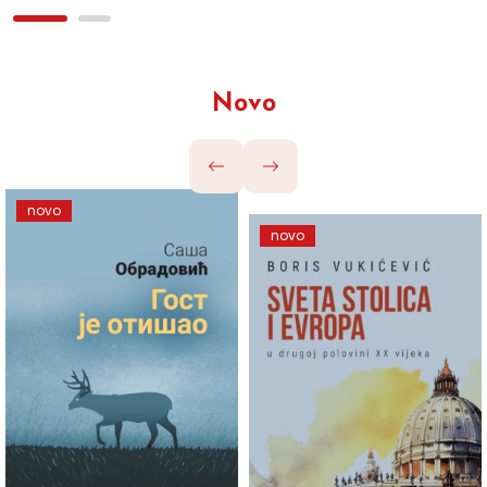
Novo
novo
novo