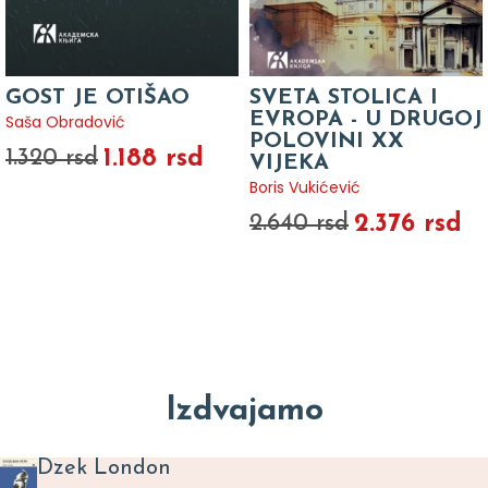
GOST JE OTIŠAO
SVETA STOLICA I
EVROPA - U DRUGOJ
Saša Obradović
POLOVINI XX
1.188 rsd
1.320 rsd
VIJEKA
Boris Vukićević
2.376 rsd
2.640 rsd
Izdvajamo
Dzek London