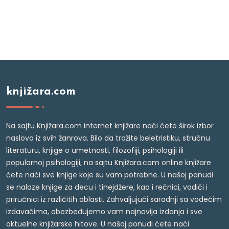
knjižara.com
Na sajtu Knjižara.com internet knjižare naći ćete širok izbor
naslova iz svih žanrova. Bilo da tražite beletristiku, stručnu
literaturu, knjige o umetnosti, filozofiji, psihologiji ili
popularnoj psihologiji, na sajtu Knjižara.com online knjižare
ćete naći sve knjige koje su vam potrebne. U našoj ponudi
se nalaze knjige za decu i tinejdžere, kao i rečnici, vodiči i
priručnici iz različitih oblasti. Zahvaljujući saradnji sa vodećim
izdavačima, obezbeđujemo vam najnovija izdanja i sve
aktuelne knjižarske hitove. U našoj ponudi ćete naći