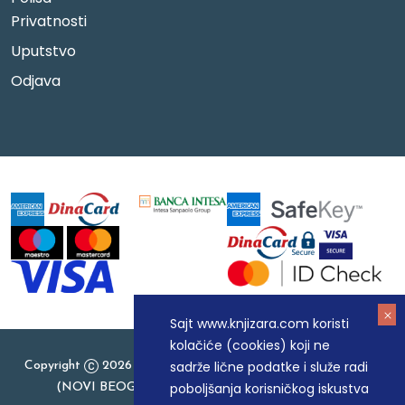
Privatnosti
Uputstvo
Odjava
Sajt www.knjizara.com koristi
kolačiće (cookies) koji ne
sadrže lične podatke i služe radi
Copyright
2026 Knjizara.com - MAKART DOO BEOGRAD
poboljšanja korisničkog iskustva
(NOVI BEOGRAD), PIB: 105184104, MB: 20337524