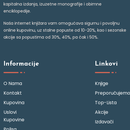
kapitalna izdanja, izuzetne monografije i obimne
enciklopedije.
Naša internet knjižara vam omogućava sigurnu i povoljnu
online kupovinu, uz stalne popuste od 10-20%, kao i sezonske
akcije sa popustima od 30%, 40%, pa čak i 50%.
Informacije
Linkovi
O Nama
Knjige
Kontakt
Preporučujem
Kupovina
Top-Lista
Uslovi
Akcije
Kupovine
Izdavači
Polisa