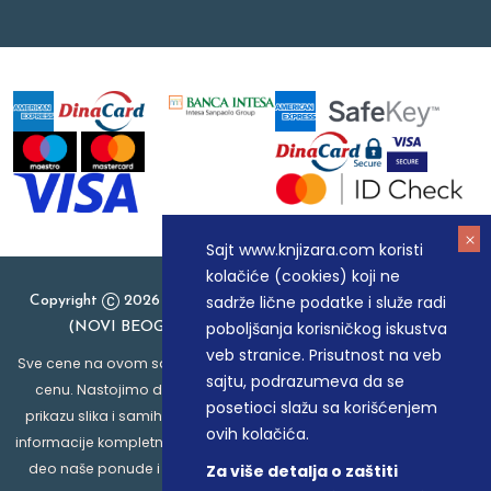
Sajt www.knjizara.com koristi
kolačiće (cookies) koji ne
sadrže lične podatke i služe radi
Copyright
2026 Knjizara.com - MAKART DOO BEOGRAD
poboljšanja korisničkog iskustva
(NOVI BEOGRAD), PIB: 105184104, MB: 20337524
veb stranice. Prisutnost na veb
Sve cene na ovom sajtu iskazane su u dinarima. PDV je uračunat u
sajtu, podrazumeva da se
cenu. Nastojimo da budemo što precizniji u opisu proizvoda,
posetioci slažu sa korišćenjem
prikazu slika i samih cena, ali ne možemo garantovati da su sve
ovih kolačića.
informacije kompletne i bez grešaka. Svi artikli prikazani na sajtu su
deo naše ponude i ne podrazumeva da su dostupni u svakom
Za više detalja o zaštiti