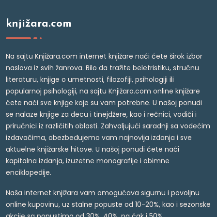
knjižara.com
Na sajtu Knjižara.com internet knjižare naći ćete širok izbor
naslova iz svih žanrova. Bilo da tražite beletristiku, stručnu
literaturu, knjige o umetnosti, filozofiji, psihologiji ili
popularnoj psihologiji, na sajtu Knjižara.com online knjižare
ćete naći sve knjige koje su vam potrebne. U našoj ponudi
se nalaze knjige za decu i tinejdžere, kao i rečnici, vodiči i
priručnici iz različitih oblasti. Zahvaljujući saradnji sa vodećim
izdavačima, obezbeđujemo vam najnovija izdanja i sve
aktuelne knjižarske hitove. U našoj ponudi ćete naći
kapitalna izdanja, izuzetne monografije i obimne
enciklopedije.
Naša internet knjižara vam omogućava sigurnu i povoljnu
online kupovinu, uz stalne popuste od 10-20%, kao i sezonske
akcije sa popustima od 30%, 40%, pa čak i 50%.