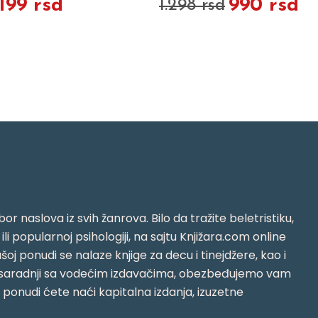
.199 rsd
990 rsd
1.298 rsd
or naslova iz svih žanrova. Bilo da tražite beletristiku,
i ili popularnoj psihologiji, na sajtu Knjižara.com online
oj ponudi se nalaze knjige za decu i tinejdžere, kao i
jujući saradnji sa vodećim izdavačima, obezbeđujemo vam
j ponudi ćete naći kapitalna izdanja, izuzetne