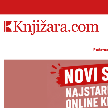
Početn