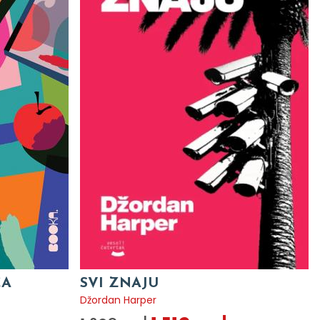
CA
SVI ZNAJU
Džordan Harper