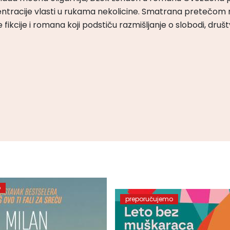
ntracije vlasti u rukama nekolicine. Smatrana pretečom m
čke fikcije i romana koji podstiču razmišljanje o slobodi, druš
o
preporučujemo