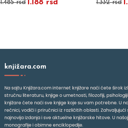
1.188 rsd
1
1.485 rsd
1.332 rsd
knjižara.com
Na sajtu Knjižara.com internet knjižare naći ćete širok izb
stručnu literaturu, knjige o umetnosti, filozofiji, psihologij
knjižare ćete naći sve knjige koje su vam potrebne. U naš
rečnici, vodiči i priručnici iz različitih oblasti. Zahval
najnovija izdanja i sve aktuelne knjižarske hitove. U našo
monografije i obimne enciklopedije.