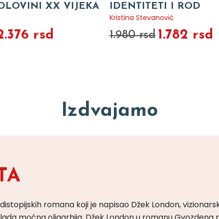
OLOVINI XX VIJEKA
IDENTITETI I ROD
Kristina Stevanović
2.376 rsd
1.782 rsd
1.980 rsd
Izdvajamo
TA
 distopijskih romana koji je napisao Džek London, vizionars
m vlada moćna oligarhija, Džek London u romanu Gvozdena 