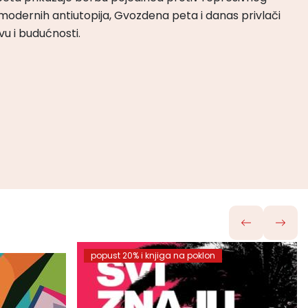
odernih antiutopija, Gvozdena peta i danas privlači
tvu i budućnosti.
popust 20% i knjiga na poklon