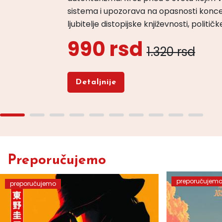
sistema i upozorava na opasnosti konce
ljubitelje distopijske književnosti, politi
990 rsd
1.320 rsd
Detaljnije
Preporučujemo
preporučujem
preporučujemo