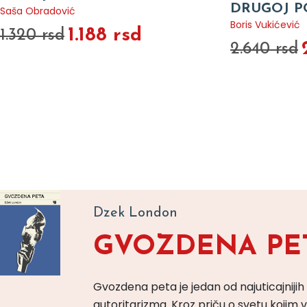
DRUGOJ P
Saša Obradović
Boris Vukićević
1.188 rsd
1.320 rsd
2.640 rsd
Dzek London
GVOZDENA PE
Gvozdena peta je jedan od najuticajnijih
autoritarizma. Kroz priču o svetu koji