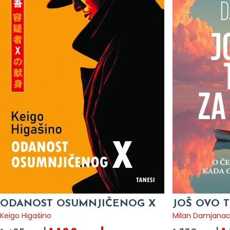
ODANOST OSUMNJIČENOG X
JOŠ OVO T
Keigo Higašino
Milan Damjana