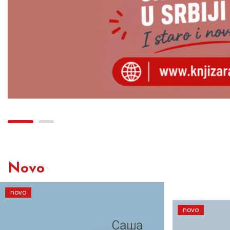
Novo
novo
novo