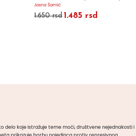
Jasna Šamić
1.485 rsd
1.650 rsd
ko delo koje istražuje teme moći, društvene nejednakosti i
peta prikazuje borbu pojedinca protiv represivnog