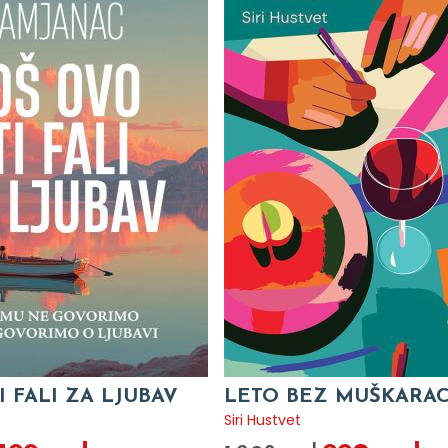
I FALI ZA LJUBAV
LETO BEZ MUŠKARA
c
Siri Hustvet