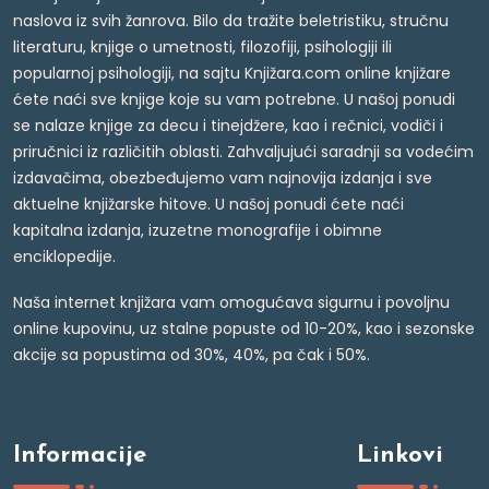
naslova iz svih žanrova. Bilo da tražite beletristiku, stručnu
literaturu, knjige o umetnosti, filozofiji, psihologiji ili
popularnoj psihologiji, na sajtu Knjižara.com online knjižare
ćete naći sve knjige koje su vam potrebne. U našoj ponudi
se nalaze knjige za decu i tinejdžere, kao i rečnici, vodiči i
priručnici iz različitih oblasti. Zahvaljujući saradnji sa vodećim
izdavačima, obezbeđujemo vam najnovija izdanja i sve
aktuelne knjižarske hitove. U našoj ponudi ćete naći
kapitalna izdanja, izuzetne monografije i obimne
enciklopedije.
Naša internet knjižara vam omogućava sigurnu i povoljnu
online kupovinu, uz stalne popuste od 10-20%, kao i sezonske
akcije sa popustima od 30%, 40%, pa čak i 50%.
Informacije
Linkovi