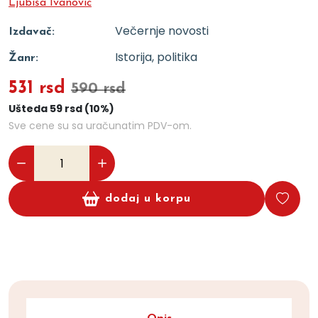
Ljubiša Ivanović
Večernje novosti
Izdavač:
Istorija, politika
Žanr:
531 rsd
590 rsd
Ušteda 59 rsd (10%)
Sve cene su sa uračunatim PDV-om.
dodaj u korpu