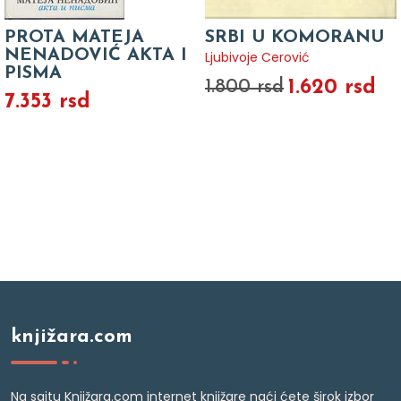
PROTA MATEJA
SRBI U KOMORANU
NENADOVIĆ AKTA I
Ljubivoje Cerović
PISMA
1.620 rsd
1.800 rsd
7.353 rsd
knjižara.com
Na sajtu Knjižara.com internet knjižare naći ćete širok izbor