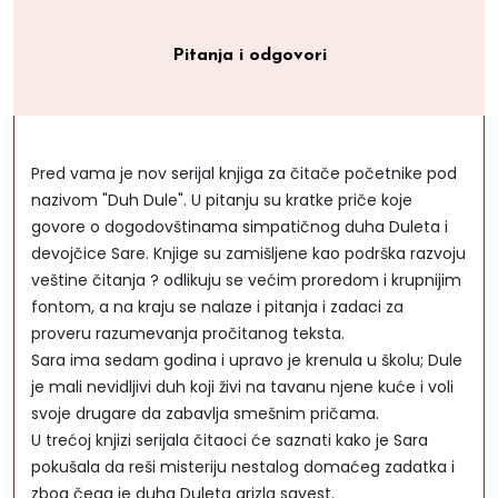
Pitanja i odgovori
Pred vama je nov serijal knjiga za čitače početnike pod
nazivom "Duh Dule". U pitanju su kratke priče koje
govore o dogodovštinama simpatičnog duha Duleta i
devojčice Sare. Knjige su zamišljene kao podrška razvoju
veštine čitanja ? odlikuju se većim proredom i krupnijim
fontom, a na kraju se nalaze i pitanja i zadaci za
proveru razumevanja pročitanog teksta.
Sara ima sedam godina i upravo je krenula u školu; Dule
je mali nevidljivi duh koji živi na tavanu njene kuće i voli
svoje drugare da zabavlja smešnim pričama.
U trećoj knjizi serijala čitaoci će saznati kako je Sara
pokušala da reši misteriju nestalog domaćeg zadatka i
zbog čega je duha Duleta grizla savest.