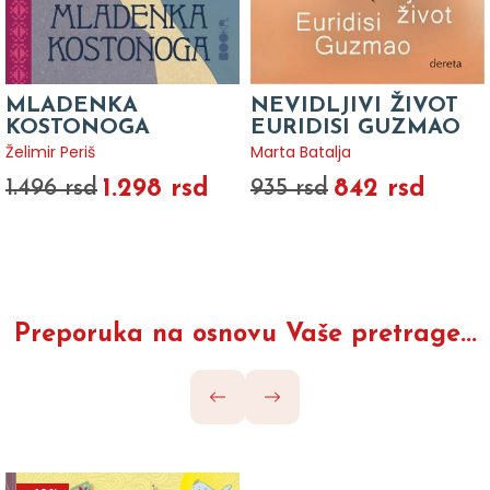
MLADENKA
NEVIDLJIVI ŽIVOT
KOSTONOGA
EURIDISI GUZMAO
Želimir Periš
Marta Batalja
1.298 rsd
842 rsd
1.496 rsd
935 rsd
Preporuka na osnovu Vaše pretrage...