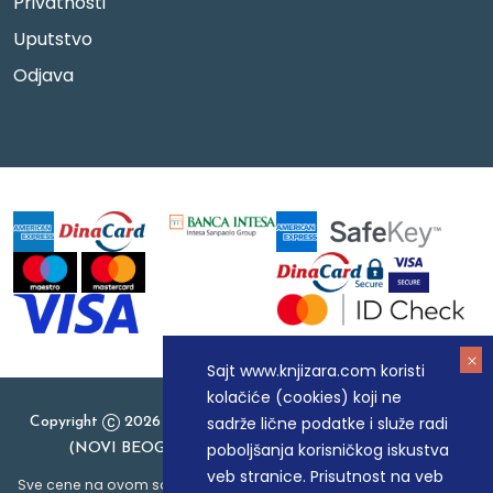
Privatnosti
Uputstvo
Odjava
Sajt www.knjizara.com koristi
kolačiće (cookies) koji ne
sadrže lične podatke i služe radi
Copyright
2026 Knjizara.com - MAKART DOO BEOGRAD
poboljšanja korisničkog iskustva
(NOVI BEOGRAD), PIB: 105184104, MB: 20337524
veb stranice. Prisutnost na veb
Sve cene na ovom sajtu iskazane su u dinarima. PDV je uračunat u