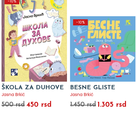
-10%
-10%
ŠKOLA ZA DUHOVE
BESNE GLISTE
Jasna Brkić
Jasna Brkić
450 rsd
1.305 rsd
500 rsd
1.450 rsd