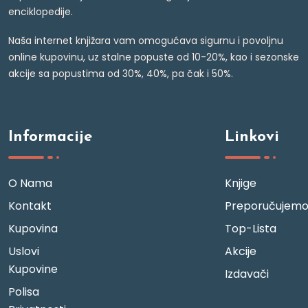
enciklopedije.
Naša internet knjižara vam omogućava sigurnu i povoljnu
online kupovinu, uz stalne popuste od 10-20%, kao i sezonske
akcije sa popustima od 30%, 40%, pa čak i 50%.
Informacije
Linkovi
O Nama
Knjige
Kontakt
Preporučujem
Kupovina
Top-Lista
Uslovi
Akcije
Kupovine
Izdavači
Polisa