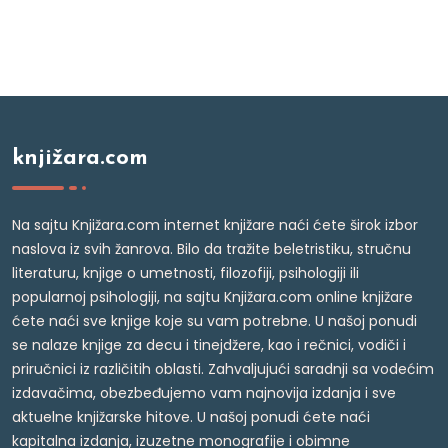
knjižara.com
Na sajtu Knjižara.com internet knjižare naći ćete širok izbor
naslova iz svih žanrova. Bilo da tražite beletristiku, stručnu
literaturu, knjige o umetnosti, filozofiji, psihologiji ili
popularnoj psihologiji, na sajtu Knjižara.com online knjižare
ćete naći sve knjige koje su vam potrebne. U našoj ponudi
se nalaze knjige za decu i tinejdžere, kao i rečnici, vodiči i
priručnici iz različitih oblasti. Zahvaljujući saradnji sa vodećim
izdavačima, obezbeđujemo vam najnovija izdanja i sve
aktuelne knjižarske hitove. U našoj ponudi ćete naći
kapitalna izdanja, izuzetne monografije i obimne