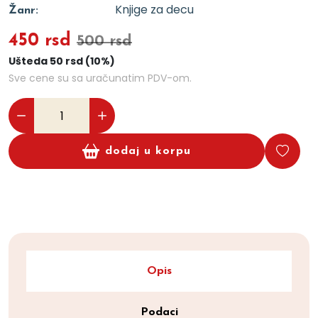
Knjige za decu
Žanr:
450 rsd
500 rsd
Ušteda 50 rsd (10%)
Sve cene su sa uračunatim PDV-om.
dodaj u korpu
Opis
Podaci