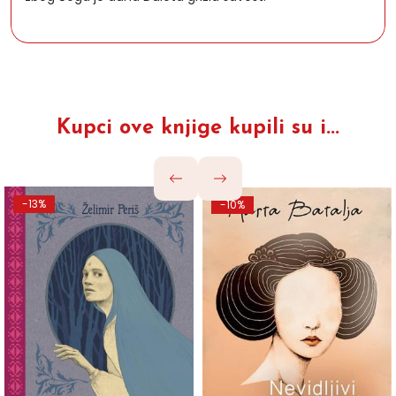
Kupci ove knjige kupili su i...
-13%
-10%