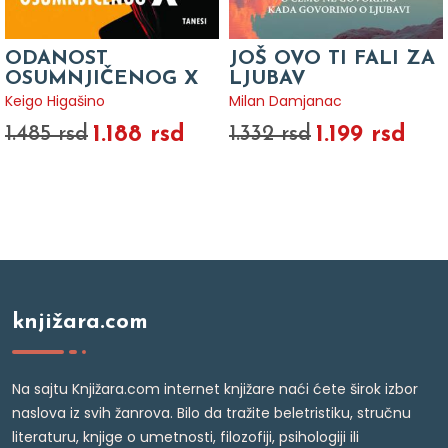
ODANOST
JOŠ OVO TI FALI ZA
OSUMNJIČENOG X
LJUBAV
Keigo Higašino
Milan Damjanac
1.188 rsd
1.199 rsd
1.485 rsd
1.332 rsd
knjižara.com
Na sajtu Knjižara.com internet knjižare naći ćete širok izbor
naslova iz svih žanrova. Bilo da tražite beletristiku, stručnu
literaturu, knjige o umetnosti, filozofiji, psihologiji ili