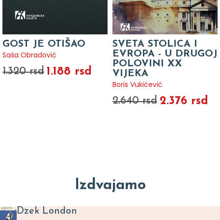
GOST JE OTIŠAO
SVETA STOLICA I
EVROPA - U DRUGOJ
Saša Obradović
POLOVINI XX
1.188 rsd
1.320 rsd
VIJEKA
Boris Vukićević
2.376 rsd
2.640 rsd
Izdvajamo
Dzek London