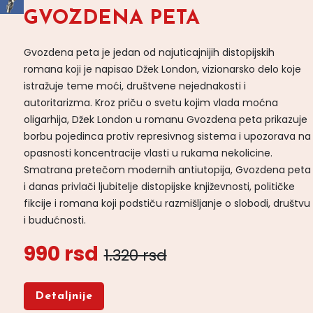
GVOZDENA PETA
Gvozdena peta je jedan od najuticajnijih distopijskih
romana koji je napisao Džek London, vizionarsko delo koje
istražuje teme moći, društvene nejednakosti i
autoritarizma. Kroz priču o svetu kojim vlada moćna
oligarhija, Džek London u romanu Gvozdena peta prikazuje
borbu pojedinca protiv represivnog sistema i upozorava na
opasnosti koncentracije vlasti u rukama nekolicine.
Smatrana pretečom modernih antiutopija, Gvozdena peta
i danas privlači ljubitelje distopijske književnosti, političke
fikcije i romana koji podstiču razmišljanje o slobodi, društvu
i budućnosti.
990 rsd
1.320 rsd
Detaljnije