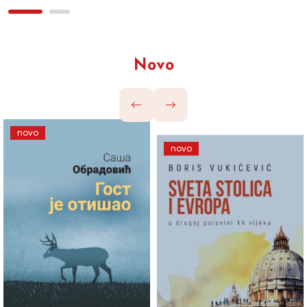
Novo
novo
novo