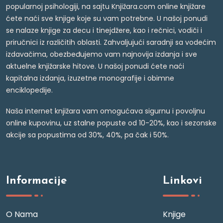
popularnoj psihologiji, na sajtu Knjižara.com online knjižare
ćete naći sve knjige koje su vam potrebne. U našoj ponudi
se nalaze knjige za decu i tinejdžere, kao i rečnici, vodiči i
priručnici iz različitih oblasti. Zahvaljujući saradnji sa vodećim
izdavačima, obezbeđujemo vam najnovija izdanja i sve
aktuelne knjižarske hitove. U našoj ponudi ćete naći
kapitalna izdanja, izuzetne monografije i obimne
enciklopedije.
Naša internet knjižara vam omogućava sigurnu i povoljnu
online kupovinu, uz stalne popuste od 10-20%, kao i sezonske
akcije sa popustima od 30%, 40%, pa čak i 50%.
Informacije
Linkovi
O Nama
Knjige