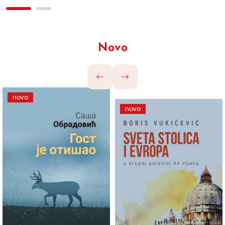
Novo
novo
novo