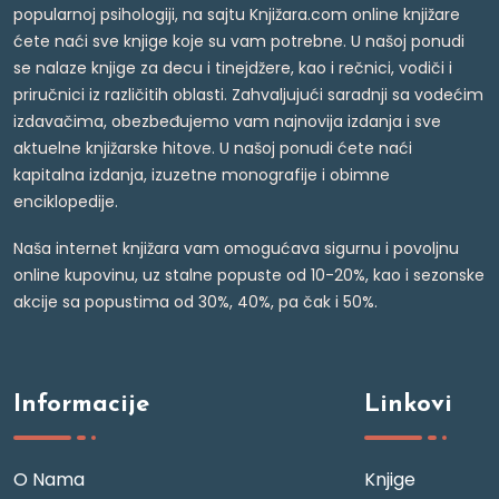
popularnoj psihologiji, na sajtu Knjižara.com online knjižare
ćete naći sve knjige koje su vam potrebne. U našoj ponudi
se nalaze knjige za decu i tinejdžere, kao i rečnici, vodiči i
priručnici iz različitih oblasti. Zahvaljujući saradnji sa vodećim
izdavačima, obezbeđujemo vam najnovija izdanja i sve
aktuelne knjižarske hitove. U našoj ponudi ćete naći
kapitalna izdanja, izuzetne monografije i obimne
enciklopedije.
Naša internet knjižara vam omogućava sigurnu i povoljnu
online kupovinu, uz stalne popuste od 10-20%, kao i sezonske
akcije sa popustima od 30%, 40%, pa čak i 50%.
Informacije
Linkovi
O Nama
Knjige