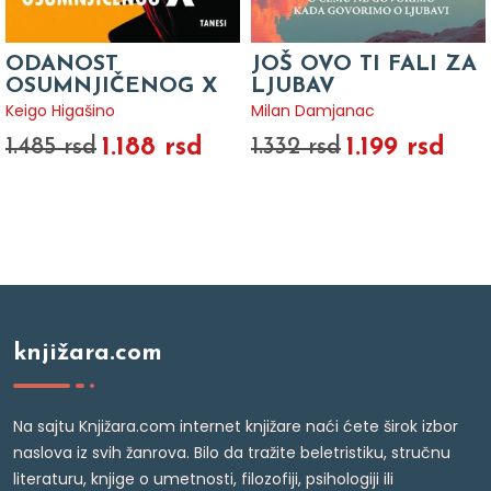
ODANOST
JOŠ OVO TI FALI ZA
OSUMNJIČENOG X
LJUBAV
Keigo Higašino
Milan Damjanac
1.188 rsd
1.199 rsd
1.485 rsd
1.332 rsd
knjižara.com
Na sajtu Knjižara.com internet knjižare naći ćete širok izbor
naslova iz svih žanrova. Bilo da tražite beletristiku, stručnu
literaturu, knjige o umetnosti, filozofiji, psihologiji ili