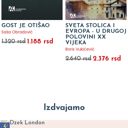
GOST JE OTIŠAO
SVETA STOLICA I
EVROPA - U DRUGOJ
Saša Obradović
POLOVINI XX
1.188 rsd
1.320 rsd
VIJEKA
Boris Vukićević
2.376 rsd
2.640 rsd
Izdvajamo
Dzek London