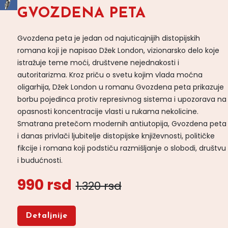
GVOZDENA PETA
Gvozdena peta je jedan od najuticajnijih distopijskih
romana koji je napisao Džek London, vizionarsko delo koje
istražuje teme moći, društvene nejednakosti i
autoritarizma. Kroz priču o svetu kojim vlada moćna
oligarhija, Džek London u romanu Gvozdena peta prikazuje
borbu pojedinca protiv represivnog sistema i upozorava na
opasnosti koncentracije vlasti u rukama nekolicine.
Smatrana pretečom modernih antiutopija, Gvozdena peta
i danas privlači ljubitelje distopijske književnosti, političke
fikcije i romana koji podstiču razmišljanje o slobodi, društvu
i budućnosti.
990 rsd
1.320 rsd
Detaljnije