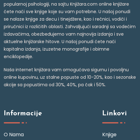
popularnoj psihologiji, na sajtu Knjižara.com online knjižare
ćete naći sve knjige koje su vam potrebne. U našoj ponudi
se nalaze knjige za decu i tinejdžere, kao i rečnici, vodiči i
priručnici iz različitih oblasti. Zahvaljujući saradnji sa vodećim
izdavačima, obezbeđujemo vam najnovija izdanja i sve
aktuelne knjižarske hitove. U našoj ponudi ćete naći
kapitalna izdanja, izuzetne monografije i obimne
enciklopedije.
Naša internet knjižara vam omogućava sigurnu i povoljnu
online kupovinu, uz stalne popuste od 10-20%, kao i sezonske
akcije sa popustima od 30%, 40%, pa čak i 50%.
Informacije
Linkovi
O Nama
Knjige