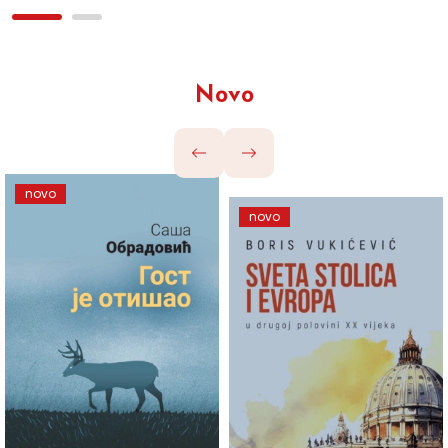
Novo
novo
novo