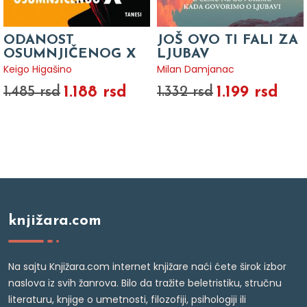
ODANOST
JOŠ OVO TI FALI ZA
OSUMNJIČENOG X
LJUBAV
Keigo Higašino
Milan Damjanac
1.188 rsd
1.199 rsd
1.485 rsd
1.332 rsd
knjižara.com
Na sajtu Knjižara.com internet knjižare naći ćete širok izbor
naslova iz svih žanrova. Bilo da tražite beletristiku, stručnu
literaturu, knjige o umetnosti, filozofiji, psihologiji ili