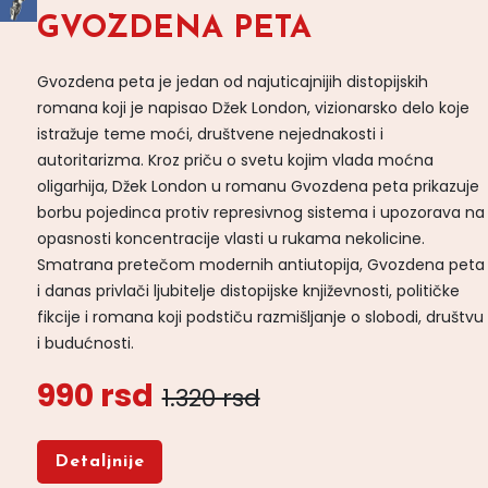
GVOZDENA PETA
Gvozdena peta je jedan od najuticajnijih distopijskih
romana koji je napisao Džek London, vizionarsko delo koje
istražuje teme moći, društvene nejednakosti i
autoritarizma. Kroz priču o svetu kojim vlada moćna
oligarhija, Džek London u romanu Gvozdena peta prikazuje
borbu pojedinca protiv represivnog sistema i upozorava na
opasnosti koncentracije vlasti u rukama nekolicine.
Smatrana pretečom modernih antiutopija, Gvozdena peta
i danas privlači ljubitelje distopijske književnosti, političke
fikcije i romana koji podstiču razmišljanje o slobodi, društvu
i budućnosti.
990 rsd
1.320 rsd
Detaljnije