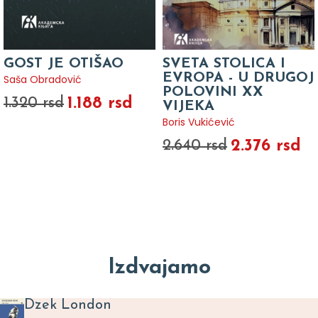
GOST JE OTIŠAO
SVETA STOLICA I
EVROPA - U DRUGOJ
Saša Obradović
POLOVINI XX
1.188 rsd
1.320 rsd
VIJEKA
Boris Vukićević
2.376 rsd
2.640 rsd
Izdvajamo
Dzek London